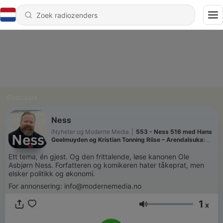
Podcasts
Ness
iNyheter og Moderne Media
|
553 - Ness 516 med Hans
Geelmuyden og Kristian Tonning Riise – Arendalsuka:
Demokratifest eller konformitetsfestival?
Ett tema, én gjest. Og den frittalende, løse kanonen Ole
Asbjørn Ness. Forfatteren og komikeren hater tåkeprat, men
elsker politikk og økonomi.
For annonsering: info@modernemedia.no
1
x
Volume