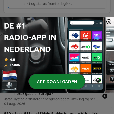
makt og status fremfor logikk.
Afleveringen
-
553
Ness 516 med Hans Geelmuyden og Kristian
Tonning Riise – Arendalsuka: Demokratifest eller
konformitetsfestival?
Podcasten diskuterer naturen av lobbyisme og betydningen av Arendalsuka som en politisk møteplass. Deltakerne debatterer om lobbyvirksomhet er en mistenkelig praksis eller en nødvendig kilde til spesialisert informasjon for beslutningstakere, samt hvordan behovet for status og makt skaper gruppepress og allianser. Samtalen utforsker videre forholdet mellom politikk og næringsliv, med fokus på hvordan selskaper som Statkraft og Equinor påvirker energipolitikken. Det diskuteres også maktstrukturer i det korporative systemet, betydningen av emosjonelle beslutningsprosesser, og utfordringene ved lukkede lobbyprosesser.
06 aug. 2026
-
552
Ness 515 med Kristin Clemet – Hvorfor får Norge
så lite igjen for alle pengene?
Denne episoden utforsker den nordiske modellen, en samfunnsmodell preget av liberale demokratier, markedsøkonomi og universelle velferdsordninger. Samtalen belyser de politiske avveiningene mellom frihet og likhet, samt betydningen av trepartsmodellen og høy tillit i det norske samfunnet. Videre diskuteres den norske modellens utvikling fra en regulert økonomi på 1970-tallet til en mer liberalisert markedsøkonomi. Episoden adresserer bekymringer knyttet til ineffektiv ressursbruk i offentlig sektor, risikoen for lav produktivitetsvekst og hvordan oljeformuen kan ha bidratt til en ekspansjon av staten som utfordrer fremtidig innovasjon og talentutvikling.
05 aug. 2026
APP DOWNLOADEN
-
551
Ness 514 med Jarand Rystad – Kan Putin stanse
norsk gass til Europa?
Jaran Rystad diskuterer energimarkedets utvikling og ser for seg lavere oljepriser grunnet økt kapasitet og strategiske løsninger i land som Kina og Saudi-Arabia. Han belyser hvordan nye rørledninger og alternative transportveier reduserer risikoen knyttet til Hormuz-stredet, selv om raffinerier for øyeblikket opplever flaskehalser. Videre diskuteres stabiliteten i det globale energimarkedet. Til tross for geopolitiske spenninger i Midtøsten og potensielle trusler mot norske gassrørledninger, forblir tilgangen relativt robust. Økte LNG-import, batterilagring og strategisk hedging blant amerikanske produsenter har bidratt til å forhindre en gjentakelse av energikrisen i 2022.
04 aug. 2026
-
550
Ness 513 med Skjalg Stokke Hougen – Vi kan ikke