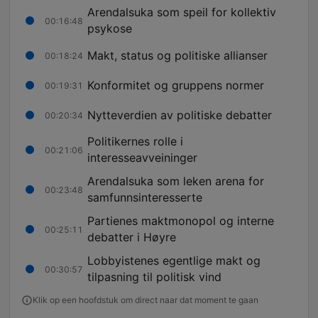
Arendalsuka som speil for kollektiv
00:16:48
psykose
Makt, status og politiske allianser
00:18:24
Konformitet og gruppens normer
00:19:31
Nytteverdien av politiske debatter
00:20:34
Politikernes rolle i
00:21:06
interesseavveininger
Arendalsuka som leken arena for
00:23:48
samfunnsinteresserte
Partienes maktmonopol og interne
00:25:11
debatter i Høyre
Lobbyistenes egentlige makt og
00:30:57
tilpasning til politisk vind
Klik op een hoofdstuk om direct naar dat moment te gaan