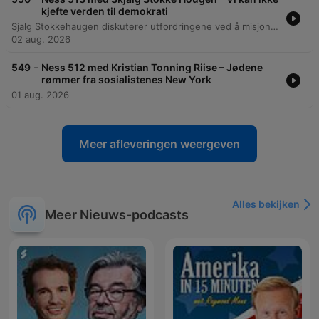
kjefte verden til demokrati
Sjalg Stokkehaugen diskuterer utfordringene ved å misjonere vestlige verdier i en multipolar verden, der land som India og Kina representerer alternative maktsentre. Han argumenterer for at en slik tilnærming kan virke imperialistisk og fremmedgjørende, og peker på behovet for å fokusere mer på interesser og pragmatiske samarbeid. Samtalen utforsker spenningen mellom realpolitikk og forsvar av menneskerettigheter, med fokus på viktigheten av å bygge sterke institusjoner og ytringsfrihet. Det legges vekt på behovet for å sikre egne demokratier og en mer diplomatisk tilnærming til land som India fremfor kritikk.
02 aug. 2026
-
549
Ness 512 med Kristian Tonning Riise – Jødene
rømmer fra sosialistenes New York
01 aug. 2026
Meer afleveringen weergeven
Alles bekijken
Meer Nieuws-podcasts