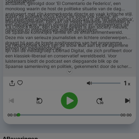
Spaanstaligen.
actualiteit, gevolgd door 'El Comentario de Federico', een
monoloog waarin de host de politieke situatie van de dag
analyseert met zijn kenmerkende directe en vaak kritische stijl.
Naast de politieke focus bevat de show ook cultuur- en
Een essentieel onderdeel van de podcast is de 'tertulia política',
lifestylesegmenten. Een van de meest bekende onderdelen is
een debatpanel waarin diverse analisten en medewerkers de
'La Crónica Rosa', een blok dat gewijd is aan society-nieuws,
nationale en internationale politiek bespreken.
de Spaanse koninklijke familie en de entertainmentwereld.
Deze mix van serieuze journalistiek en lichtere onderwerpen
draagt bij aan de brede positionering van het programma
De redactionele koers van de show sluit aan bij de algemene
binnen het medialandschap.
lijn van de mediagroep Libertad Digital, die zich profileert door
een klassiek-liberaal en conservatief wereldbeeld. Voor
luisteraars biedt de podcast een diepgaande blik op de
Spaanse samenleving en politiek, gekenmerkt door de scherpe
retoriek en de langjarige ervaring van Federico Jiménez
Losantos. Het programma dient hiermee als een referentiepunt
1
voor wie de Spaanse actualiteit vanuit een uitgesproken
x
Volume
kritisch en opiniërend perspectief wil volgen.
00:00
00:00
Afleveringen