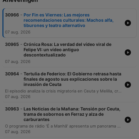
-
30966
Por Fin es Viernes: Las mejores
recomendaciones culturales: Machos alfa,
tiburones y teatro alternativo
07 aug. 2026
-
30965
Crónica Rosa: La verdad del vídeo viral de
Felipe VI: un vídeo antiguo
descontextualizado
07 aug. 2026
-
30964
Tertulia de Federico: El Gobierno retrasa hasta
finales de agosto sus explicaciones sobre la
invasión de Ceuta
El episodio analiza la crisis migratoria en Ceuta y Melilla, criticando la gestión del Gobierno de España y la falta de respuesta institucional ante la entrada masiva de personas. Se debate sobre las implicaciones políticas de la relación con Marruecos, la dificultad en la identificación de menores y el papel del Rey como símbolo del Estado. Asimismo, se abordan temas de actualidad económica como el desempeño del IBEX 35 y el precio de los combustibles, junto con debates sobre la organización del Mundial de fútbol 2030 y las repercusiones geopolíticas de sus posibles sedes.
07 aug. 2026
-
30963
Las Noticias de la Mañana: Tensión por Ceuta,
trama de sobornos en Ferraz y alza de
carburantes
O programa de rádio 'É a Manhã' apresenta um panorama abrangente das principais notícias da Espanha e do cenário internacional em agosto de 2026. A edição aborda tensões políticas na Andaluzia relacionadas à violência doméstica, investigações de corrupção envolvendo o PSOE e debates sobre gestão pública em Madrid. No âmbito internacional, são discutidos os diálogos políticos na Venezuela e a posse de Abelardo de la Espriella na Colômbia. A cobertura inclui ainda atualizações sobre saúde pública, como casos de vírus em Galiza, crises climáticas com incêndios florestais, o aumento nos preços de combustíveis e energia, além de um resumo esportivo detalhando movimentações no mercado de transferências do Real Madrid e Barcelona, bem como as competições de MotoGP e tênis.
07 aug. 2026