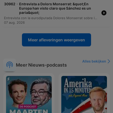
-
30962
Entrevista a Dolors Monserrat: &quot;En
Europa han visto claro que Sánchez es un
paria&quot;
Entrevista con la eurodiputada Dolores Monserrat sobre la crisis migratoria en Ceuta y la gestión del gobierno de Pedro Sánchez. La invitada analiza la falta de coordinación entre el Estado español y la Unión Europea, señalando que España no ha solicitado los apoyos necesarios de Frontex y que existe una falta de identificación de los individuos presentes en la frontera. La conversación aborda las implicaciones de seguridad nacional e integridad territorial, la necesidad de aplicar la directiva de retornos para menores no vulnerables y la importancia de reforzar la diplomacia migratoria con países terceros como Marruecos. Monserrat critica la postura del gobierno español frente a los mecanismos europeos de protección de fronteras y advierte sobre las posibles consecuencias en el espacio Schengen.
07 aug. 2026
Meer afleveringen weergeven
Alles bekijken
Meer Nieuws-podcasts