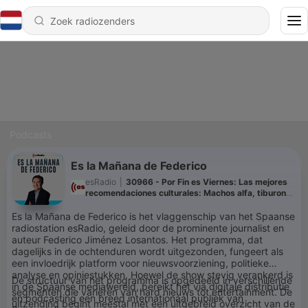
Podcasts
Es la Mañana de Federico
esRadio
|
30966 - Por Fin es Viernes: Las mejores
recomendaciones culturales: Machos alfa, tiburones
y teatro alternativo
Es la Mañana de Federico is het vlaggenschip van het Spaanse
radiostation esRadio, geleid door de prominente journalist en
auteur Federico Jiménez Losantos. Het programma, dat
dagelijks in de ochtenduren wordt uitgezonden, fungeert als
een invloedrijk platform voor nieuwsvoorziening, politieke
analyse en opiniestukken. Hoewel de show stevig verankerd is
De structuur van het programma is opgedeeld in verschillende
in de Spaanse mediawereld, bereikt het via digitale distributie
segmenten die variëren van hard nieuws tot entertainment. De
en podcasting een breed internationaal publiek van
uitzending begint meestal met een uitgebreid overzicht van de