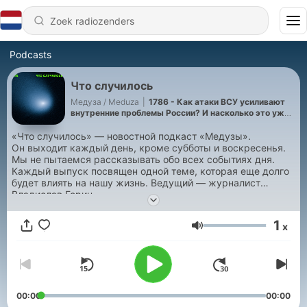
Podcasts
Что случилось
Медуза / Meduza
|
1786 - Как атаки ВСУ усиливают
внутренние проблемы России? И насколько это уже
ослабило Путина? Разговор с Михаилом
Ходорковским
«Что случилось» — новостной подкаст «Медузы».
Он выходит каждый день, кроме субботы и воскресенья.
Мы не пытаемся рассказывать обо всех событиях дня.
Каждый выпуск посвящен одной теме, которая еще долго
будет влиять на нашу жизнь. Ведущий — журналист
Владислав Горин.
1
x
Volume
00:00
00:00