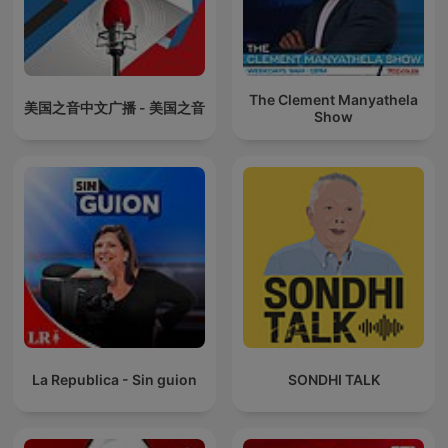
The Clement Manyathela
美国之音中文广播 - 美国之音
Show
La Republica - Sin guion
SONDHI TALK