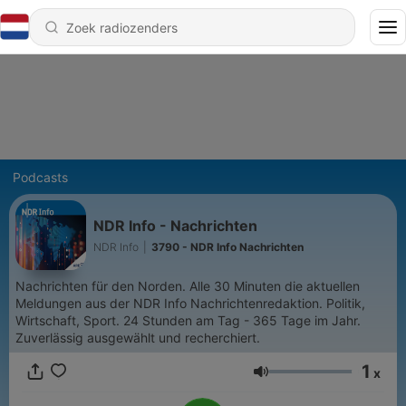
Podcasts
NDR Info - Nachrichten
NDR Info
|
3790 - NDR Info Nachrichten
Nachrichten für den Norden. Alle 30 Minuten die aktuellen
Meldungen aus der NDR Info Nachrichtenredaktion. Politik,
Wirtschaft, Sport. 24 Stunden am Tag - 365 Tage im Jahr.
Zuverlässig ausgewählt und recherchiert.
1
x
Volume