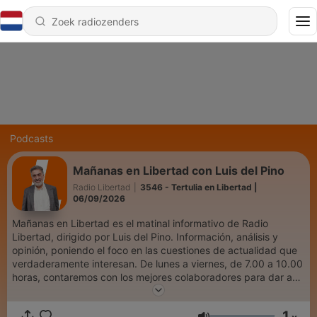
Podcasts
Mañanas en Libertad con Luis del Pino
Radio Libertad
|
3546 - Tertulia en Libertad |
06/09/2026
Mañanas en Libertad es el matinal informativo de Radio
Libertad, dirigido por Luis del Pino. Información, análisis y
opinión, poniendo el foco en las cuestiones de actualidad que
verdaderamente interesan. De lunes a viernes, de 7.00 a 10.00
horas, contaremos con los mejores colaboradores para dar a
conocer las últimas informaciones sobre política, economía,
sociedad, cultura, historia… Comienza tu día en el centro del
1