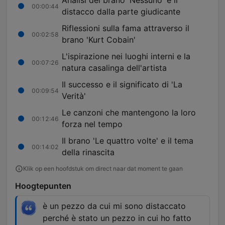
Analisi del brano 'Nessuno' e il
00:00:44
distacco dalla parte giudicante
Riflessioni sulla fama attraverso il
00:02:58
brano 'Kurt Cobain'
L'ispirazione nei luoghi interni e la
00:07:26
natura casalinga dell'artista
Il successo e il significato di 'La
00:09:54
Verità'
Le canzoni che mantengono la loro
00:12:46
forza nel tempo
Il brano 'Le quattro volte' e il tema
00:14:02
della rinascita
Klik op een hoofdstuk om direct naar dat moment te gaan
Hoogtepunten
è un pezzo da cui mi sono distaccato
perché è stato un pezzo in cui ho fatto