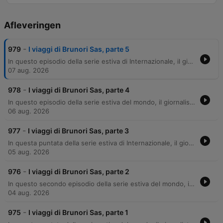
Afleveringen
-
979
I viaggi di Brunori Sas, parte 5
In questo episodio della serie estiva di Internazionale, il giornalista Giovanni Ansaldo intervista il cantautore Brunori Sas. La conversazione esplora gli aspetti più introspettivi della sua musica, analizzando brani significativi come 'Nessuno', 'Kurt Cobain' e 'La Verità'. L'intervista approfondisce il rapporto dell'artista con la fama, la gestione della propria parte critica e l'ispirazione che deriva sia dai luoghi interni che da quelli esterni. Brunori Sas riflette inoltre sulla ciclicità della vita e sul tema della rinascita, citando influenze cinematografiche e personali.
07 aug. 2026
-
978
I viaggi di Brunori Sas, parte 4
In questo episodio della serie estiva del mondo, il giornalista Giovanni Ansaldo intervista il cantautore Brunori Sas. La conversazione esplora profondamente il tema delle relazioni e dell'identità, partendo dal legame con la famiglia e l'influenza del vissuto personale nella scrittura dei testi. L'artista riflette sull'uso della biografia come strumento narrativo, citando influenze fondamentali come Giorgio Gaber e Lucio Dalla. Il dialogo tocca momenti cruciali della carriera di Brunori Sas, dal rapporto con il padre alla paternità, fino all'analisi della capacità di Dalla di raccontare l'agrodolce della condizione umana. Un approfondimento sulla scrittura che cerca di bilanciare l'intimità del vissuto personale con la necessità di un racconto universale e funzionale.
06 aug. 2026
-
977
I viaggi di Brunori Sas, parte 3
In questa puntata della serie estiva di Internazionale, il giornalista Giovanni Ansaldo intervista il cantautore Brunori Sas. L'episodio esplora il legame profondo tra l'artista e i suoi anni formativi in Toscana, tra Siena e Firenze, analizzando come l'esperienza universitaria e il senso di estraneità vissuto come meridionale abbiano influenzato la sua identità e la sua scrittura. Brunori Sas riflette inoltre sul processo creativo, sul distacco necessario per comporre canzoni poetiche e sulle esperienze vissute durante i tour, confrontando la crudezza dei primi concerti con la professionalizzazione dell'industria musicale odierna.
05 aug. 2026
-
976
I viaggi di Brunori Sas, parte 2
In questo secondo episodio della serie estiva del mondo, il giornalista Giovanni Ansaldo intervista il cantautore Brunori Sas. La conversazione esplora le radici musicali dell'artista, partendo dall'ispirazione per il brano Rosa e dal legame con la realtà calabrese e l'esperienza imprenditoriale della sua famiglia. L'intervista approfondisce il processo creativo di Sas, analizzando l'influenza di figure come Rino Gaetano e la sua iniziale mancanza di riferimenti nel mondo dei cantautori. Il dialogo si sposta poi su temi sociali e geografici, confrontando la vita nelle grandi metropoli con quella nelle province, riflettendo sul turismo di massa, sulla perdita dell'identità urbana e sulla scelta consapevole di vivere in un contesto periferico.
04 aug. 2026
-
975
I viaggi di Brunori Sas, parte 1