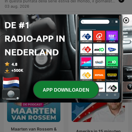
In questa puntata della serie estiva del mondo, il giornalista Giovanni Ansaldo intervista il cantautore Brunori Sas. L'incontro esplora le radici calabresi dell'artista, partendo dai ricordi d'infanzia a Guardia Piemontese e l'influenza che la geografia umana di quel luogo ha avuto sulla sua visione del mondo. La conversazione approfondisce l'evoluzione della scrittura musicale di Brunori Sas, dal primo approccio con la chitarra classica alla scoperta del rock, fino all'adozione del dialetto cosentino nel suo ultimo lavoro. L'intervista analizza il passaggio artistico dall'imitazione di modelli internazionali alla valorizzazione dell'identità locale e dell'autenticità narrativa.
03 aug. 2026
Meer afleveringen weergeven
Alles bekijken
Meer Nieuws-podcasts
APP DOWNLOADEN
Maarten van Rossem &
Amerika in 15 minuten