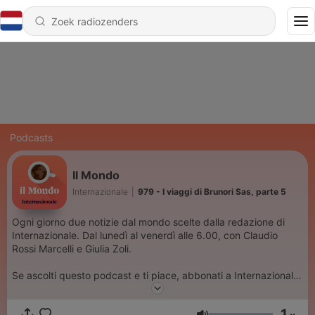
Podcasts
Il Mondo
Internazionale
|
979 - I viaggi di Brunori Sas, parte 5
Ogni giorno due notizie dal mondo scelte dalla redazione di
Internazionale. Dal lunedì al venerdì alle 6.00, con Claudio
Rossi Marcelli e Giulia Zoli.
Se ascolti questo podcast e ti piace, abbonati a Internazionale.
È un modo concreto per sostenerci e per aiutarci a garantire
ogni giorno un’informazione di qualità. Vai su
1