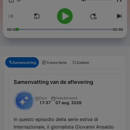
x
internazionale.it/abbonati
Volume
Produzione di Claudio Balboni e Vincenzo De Simone.
Consulenza editoriale Chiara Nielsen. Musiche di Tommaso
Colliva e Raffaele Scogna.
00:00
00:00
Per contattare la redazione scrivi a podcast@internazionale.it
Samenvatting
Transcriptie
Zoeken
Samenvatting van de aflevering
Duur
Gepubliceerd
17:37
07 aug. 2026
In questo episodio della serie estiva di
Internazionale, il giornalista Giovanni Ansaldo