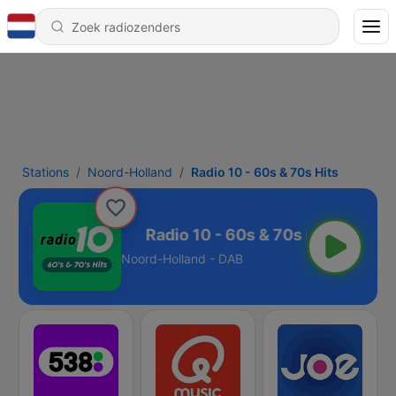
Stations
Noord-Holland
Radio 10 - 60s & 70s Hits
0s & 70s Hits
Noord-Holland - DAB