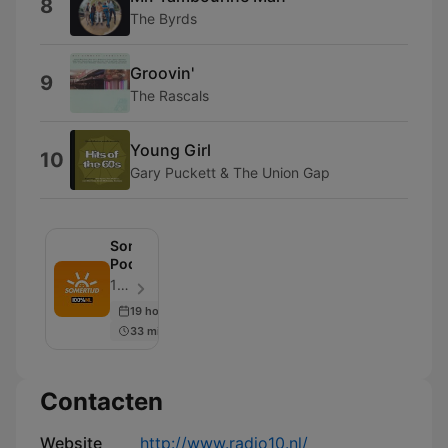
8
The Byrds
Groovin'
9
The Rascals
Young Girl
10
Gary Puckett & The Union Gap
Somertijd
Podcast
100% NL - Aflevering 104
19 hours ago
33 min
Contacten
Website
http://www.radio10.nl/