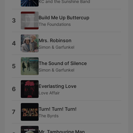
KC and the Sunshine Band
Build Me Up Buttercup
3
The Foundations
Mrs. Robinson
4
Simon & Garfunkel
The Sound of Silence
5
Simon & Garfunkel
Everlasting Love
6
Love Affair
Turn! Turn! Turn!
7
The Byrds
Mr. Tambourine Man