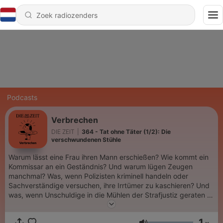
Podcasts
Verbrechen
DIE ZEIT
|
364 - Tat ohne Täter (1/2): Die
verschwundenen Stühle
Warum lässt eine Frau ihren Mann erschießen? Wie kommt ein
Kommissar an ein Geständnis? Und warum lügen Zeugen
manchmal? Was, wenn Polizisten kriminell handeln oder
Sachverständige versuchen, ihre Irrtümer zu kaschieren? Und
was, wenn Unschuldige in die Mühlen der Strafjustiz geraten –
und niemand ihnen glaubt …? ZEIT Verbrechen können Sie
auch in diesem Jahr wieder live erleben. Alle Infos und Tickets
1