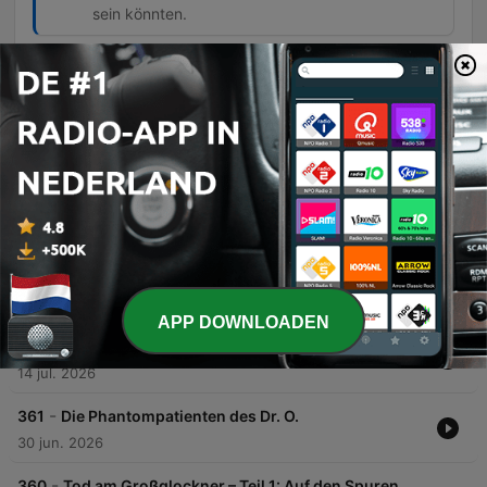
sein könnten.
Afleveringen
-
364
Tat ohne Täter (1/2): Die verschwundenen Stühle
In dieser Episode geht es um den Diebstahl von 60 wertvollen Designerstühlen des Modells 'Ray 22' aus der Mensa der Universität Lübeck, deren Gesamtwert auf über 30.000 Euro geschätzt wird. Neben der Geschichte hinter dem Design von Bruno Ratten werden die Ermittlungen sowie eine Serie ähnlicher Diebstähle an deutschen Universitäten beleuchtet. Die Suche nach den Stühlen führt über Kleinanzeigen bis hin zum Verdacht auf einen Handel in den Niederlanden. Zudem wird ein Zeuge aus Oldenburg thematisiert, der eine mutmaßliche Tat beobachtete, sowie die humorvollen Reaktionen der Internetgemeinde auf diesen außergewöhnlichen Kriminalfall.
28 jul. 2026
-
363
Tat ohne Täter (2/2): Als das Eis zur Gefahr
wurde
In diesem Gespräch erörtert die Journalistin Amrei Cohen den Rechtsstreit des peruanischen Bauern Saúl Luciano Luia gegen den deutschen Energiekonzern RWE, bei dem versucht wurde, ein Unternehmen für die Folgen der Gletscherschmelze in den Anden haftbar zu machen. Der Fall beleuchtet die juristischen Herausforderungen durch die Anwendung klassischer Gesetze auf globale Klimafolgen sowie die sozialen Auswirkungen auf die Heimat des Klägers. Darüber hinaus wird das Ende des Rechtsstreits und dessen Einordnung in eine globale Bewegung von Klimaklagen thematisiert. Die Diskussion umfasst zudem den zunehmenden politischen Backlash gegen Klimathemen, insbesondere in der US-amerikanischen Politik unter dem Einfluss von Akteuren wie Elon Musk, und schließt mit einem Rückblick auf die journalistische Arbeit von Amrei Cohen.
28 jul. 2026
APP DOWNLOADEN
-
362
Die Leiche im Gartenteich
14 jul. 2026
-
361
Die Phantompatienten des Dr. O.
30 jun. 2026
-
360
Tod am Großglockner – Teil 1: Auf den Spuren