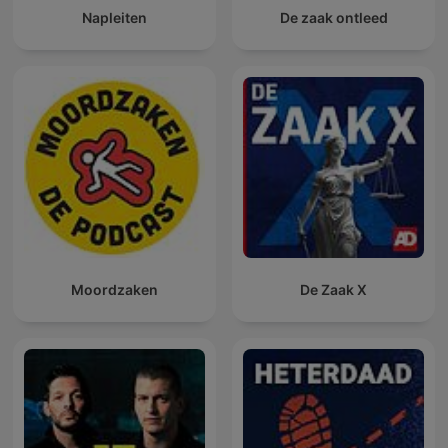
Napleiten
De zaak ontleed
Moordzaken
De Zaak X