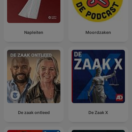
macabro, escalofriante, misterio, oscuridad, relatos de miedo,
cuentos de terror, narraciones espeluznantes, experiencias
aterradoras, sucesos paranormales, películas de terror,
literatura de terror, folclore, lo desconocido, lo oculto, lo
siniestro, lo tenebroso, lo espeluznante, lo aterrador, lo
Napleiten
Moordzaken
horripilante, lo lúgubre, lo sombrío, lo pavoroso, lo inquietante,
lo perturbador, lo fantasmal, lo espectral, lo demoníaco, lo
infernal, lo maléfico, lo macabro, lo gótico, lo misterioso, lo
enigmático, lo arcano, lo oscuro.
Conviértete en un supporter de este podcast:
https://www.spreaker.com/podcast/historias-de-terror-
-6516861/support
.
De zaak ontleed
De Zaak X