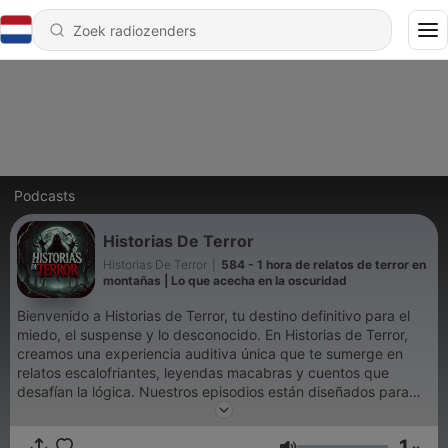
Podcasts
Historias De Terror
Historias De Terror
|
584 - 1 hora de relatos de terror en
montañas | Lo que acecha en la oscuridad
Bienvenido a Historias de Terror, tu destino definitivo para el
miedo, el suspense y lo desconocido. En Historias de Terror,
creamos una experiencia auditiva única que te sumerge en
relatos escalofriantes, leyendas macabras y cuentos que
desafían la lógica. Nuestros episodios están diseñados para
transportarte a los rincones más oscuros del misterio, haciendo
que cada historia cobre vida a través de una narración
1