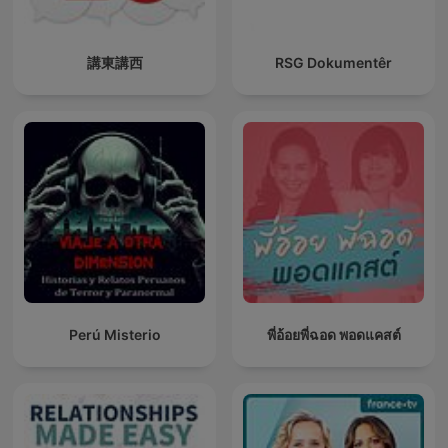
講東講西
RSG Dokumentêr
Perú Misterio
พี่อ้อยพี่ฉอด พอดแคสต์