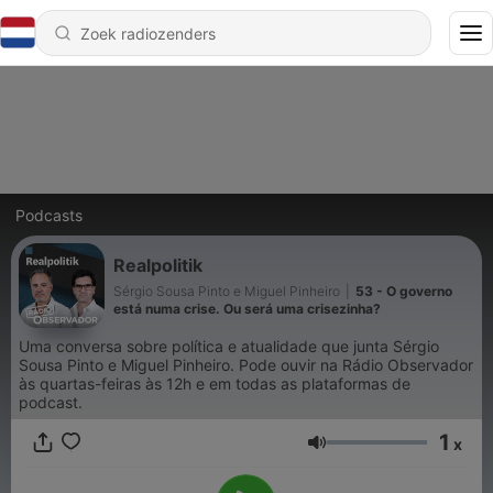
Podcasts
Realpolitik
Sérgio Sousa Pinto e Miguel Pinheiro
|
53 - O governo
está numa crise. Ou será uma crisezinha?
Uma conversa sobre política e atualidade que junta Sérgio
Sousa Pinto e Miguel Pinheiro. Pode ouvir na Rádio Observador
às quartas-feiras às 12h e em todas as plataformas de
podcast.
1
x
Volume