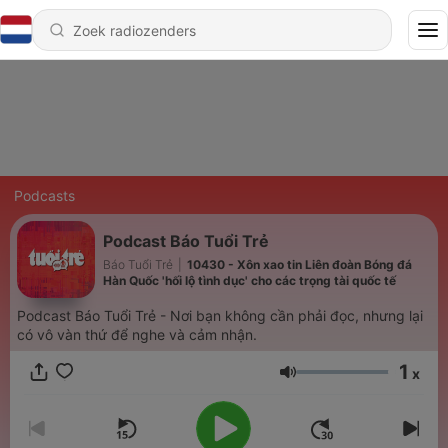
Podcasts
Podcast Báo Tuổi Trẻ
Báo Tuổi Trẻ
|
10430 - Xôn xao tin Liên đoàn Bóng đá
Hàn Quốc 'hối lộ tình dục' cho các trọng tài quốc tế
Podcast Báo Tuổi Trẻ - Nơi bạn không cần phải đọc, nhưng lại
có vô vàn thứ để nghe và cảm nhận.
1
x
Volume