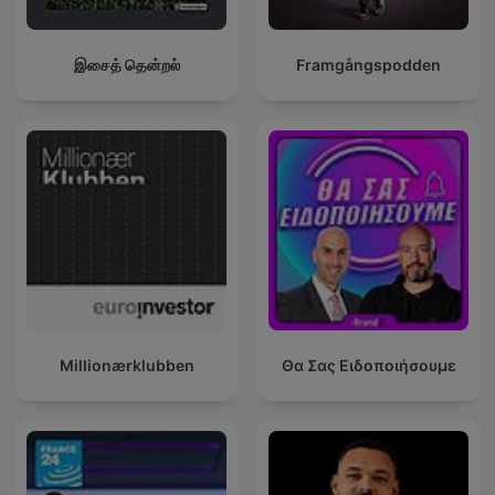
இசைத் தென்றல்
Framgångspodden
Millionærklubben
Θα Σας Ειδοποιήσουμε