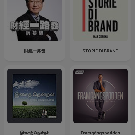
財經一路發
STORIE DI BRAND
இசைத் தென்றல்
Framgångspodden