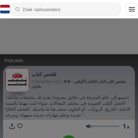
Podcasts
مُلخص كتاب
Podcast Record
|
518 - ملخص كتاب الباب الثالث | أليكس
بانايان
"استمع إلى عالم المعرفة في دقائق معدودة! يقدم لك ملخصات شاملة
لأفضل الكتب الصوتية في مختلف المجالات. سواء كنت مهتمًا بالتنمية
الذاتية، التاريخ، الروايات، أو العلوم، ستجد هنا ما يناسبك. اكتشف أفكارًا
جديدة وتعلم مهارات جديدة بسهولة وسرعة."
1
x
Volume