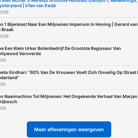
 Man Achter S’Werelds Grootste Festivals (Defqon.1, Awakenings,
steryland | Irfan van Ewijk
 2026
n 1 Bijenkast Naar Een Miljoenen Imperium In Honing | Gerard van
 Braak
 2026
e Een Klein Urker Botenbedrijf De Grootste Regisseur Van
ollywood Veroverde
2026
eta Girdhari: "60% Van De Vrouwen Voelt Zich Onveilig Op Straat 
ederland"
026
n Naaimachine Tot Miljoenen: Het Ongekende Verhaal Van Marjan
rijbosch
2026
Meer afleveringen weergeven