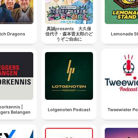
真誠presents 大久保
tch Dragons
佳代子・森本晋太郎のど
Lemonade S
うぞご自由に
oorkennis |
Lotgenoten Podcast
Tweewieler Po
ggers Belangen