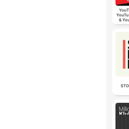
YouT
YouTu
& Yo
Vid
STO