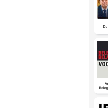
Du
V
Bele