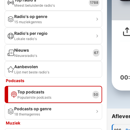
1788
Meest beluisterde radio's
Radio's op genre
15 muziekgenres
Radio's per regio
Lokale radio's
Nieuws
67
Nieuwsradio's
Aanbevolen
Lijst met beste radio's
00
Podcasts
Top podcasts
50
Populairste podcasts
Podcasts op genre
18 themagenres
Afleve
Muziek