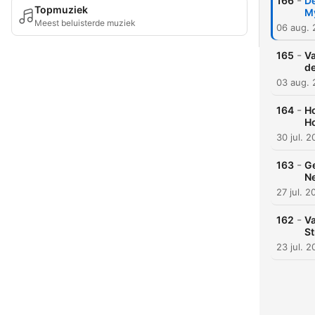
-
166
De
Topmuziek
My
Meest beluisterde muziek
06 aug.
-
165
Va
de
03 aug.
-
164
Ho
H
30 jul. 
-
163
Ge
N
27 jul. 2
-
162
Va
St
23 jul. 