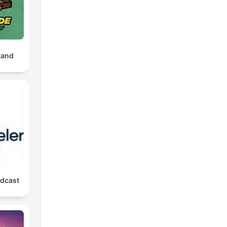
tand
dcast