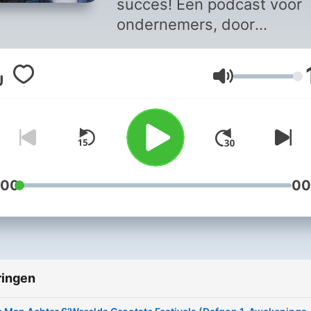
succes! Een podcast voor
ondernemers, door
ondernemers.
Volume
:00
00
ringen