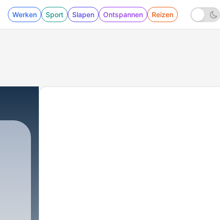
Werken
Sport
Slapen
Ontspannen
Reizen
66 - De Man Achter S’Werelds Grootste Festiva