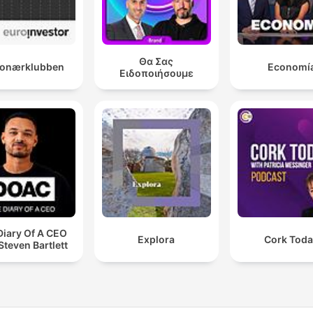
Θα Σας
lionærklubben
Economí
Ειδοποιήσουμε
Diary Of A CEO
Explora
Cork Tod
Steven Bartlett