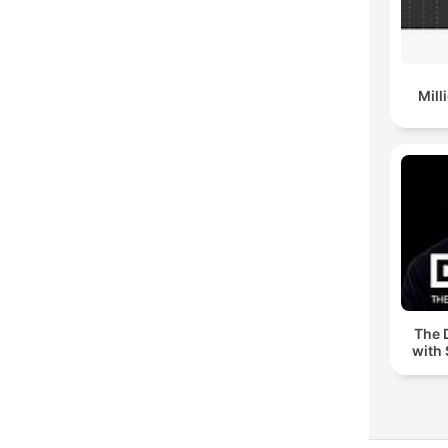
Mil
The 
with 