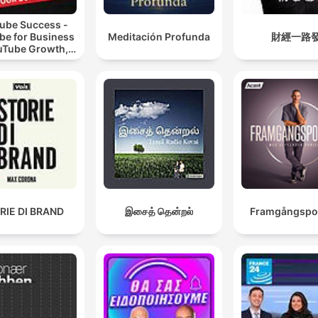
ube Success -
be for Business
Meditación Profunda
財經一路
uTube Growth,
eo Marketing
RIE DI BRAND
இசைத் தென்றல்
Framgångspo