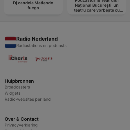
Podcasturile Teatrului
Dj candela Metiendo
Național București, un
fuego
teatru care vorbește cu
tine
Radio Nederland
Radiostations en podcasts
Hulpbronnen
Broadcasters
Widgets
Radio-websites per land
Over & Contact
Privacyverklaring