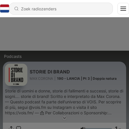
Podcasts
STORIE DI BRAND
MAX CORONA
|
190 - LANCIA | Pt 3 | Doppia natura
Storie di uomini e donne, storie di fallimenti e successi, storie di
sogni…. storie di brand! Scritto e interpretato da Max Corona.
— Questo podcast fa parte dell'universo di VOIS. Per scoprire
di più, segui @vois.fm su Instagram o visita il sito
https://vois.fm/ — 📩 Per Collaborazioni o Sponsorship:
sales@vois.fm
1