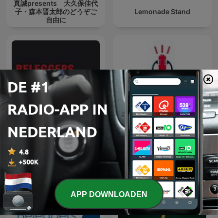
真誠presents 大久保佳代
子・森本晋太郎のどうぞご
Lemonade Stand
自由に
Voorkennis | Beleggers
Tweewieler Podcast
Belangen
APP DOWNLOADEN