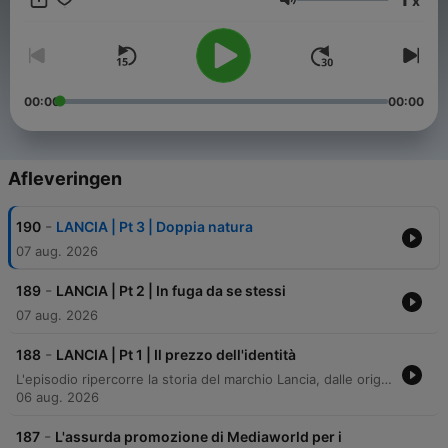
x
Volume
00:00
00:00
Afleveringen
-
190
LANCIA | Pt 3 | Doppia natura
07 aug. 2026
-
189
LANCIA | Pt 2 | In fuga da se stessi
07 aug. 2026
-
188
LANCIA | Pt 1 | Il prezzo dell'identità
L'episodio ripercorre la storia del marchio Lancia, dalle origini di Vincenzo Lancia in Piemonte e l'evoluzione da piccola officina a icona dell'automobilismo, caratterizzata da grandi innovazioni tecnologiche come la scocca autoportante della Lancia Lambda. Il racconto esplora anche le sfide personali e i momenti drammatici del fondatore, culminando nella scoperta di una truffa finanziaria orchestrata negli Stati Uniti che mise a rischio l'azienda e la sua espansione americana.
06 aug. 2026
-
187
L'assurda promozione di Mediaworld per i