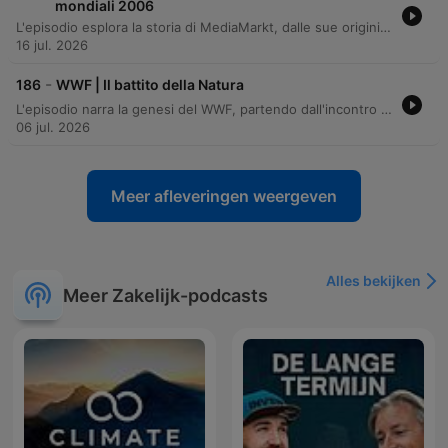
mondiali 2006
L'episodio esplora la storia di MediaMarkt, dalle sue origini in Germania alla nascita di MediaWorld in Italia. Il racconto segue l'evoluzione del marchio da modello basato su prezzi bassi a leader di mercato capace di affrontare la concorrenza con strategie di marketing innovative. L'analisi si concentra sull'evoluzione delle campagne promozionali, partendo dal celebre azzardo calcolato del Mondiale 2006 fino alle successive variazioni strategiche volte a gestire i costi assicurativi e le metriche legate ai risultati della nazionale.
16 jul. 2026
-
186
WWF | Il battito della Natura
L'episodio narra la genesi del WWF, partendo dall'incontro trasformativo di Fulco Pratesi con un'orsa in Anatolia, che lo portò ad abbandonare la caccia per la fotografia naturalistica e contribuire alla nascita del WWF Italia. Attraverso la scoperta di specie rare nella laguna di Orbetello, l'organizzazione si è evoluta da piccolo gruppo di appassionati a forza globale. Il racconto ripercorre l'evoluzione del WWF Italia, evidenziando campagne iconiche come i Panda Club e l'impegno per la protezione di specie come il cervo sardo. L'associazione ha influenzato la coscienza ambientale italiana fino a ottenere il riconoscimento della tutela dell'ambiente nella Costituzione Italiana.
06 jul. 2026
Meer afleveringen weergeven
Alles bekijken
Meer Zakelijk-podcasts