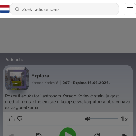
Podcasts
Explora
Korado Korlević
|
267 - Explora 16.06.2026.
Poznati edukator i astronom Korado Korlević stalni je gost
urednik kontaktne emisije u kojoj se svakog utorka obračunava
sa zagonetkama.
1
x
Volume