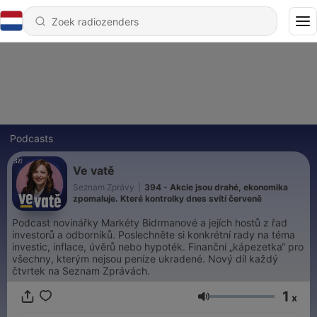
Podcasts
Ve vatě
Seznam Zprávy
|
394 - Akcie jsou drahé, ekonomika
zpomaluje. Které kontrolky dnes svítí červeně
Podcast novinářky Markéty Bidrmanové a jejích hostů z řad
investorů a odborníků. Poslechněte si konkrétní rady na téma
investic, inflace, úvěrů nebo hypoték. Finanční „kápezetka“ pro
všechny, kterým nejsou peníze ukradené. Nový díl každý
čtvrtek na Seznam Zprávách.
1
x
Volume