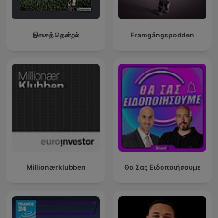
இசைத் தென்றல்
Framgångspodden
Millionærklubben
Θα Σας Ειδοποιήσουμε