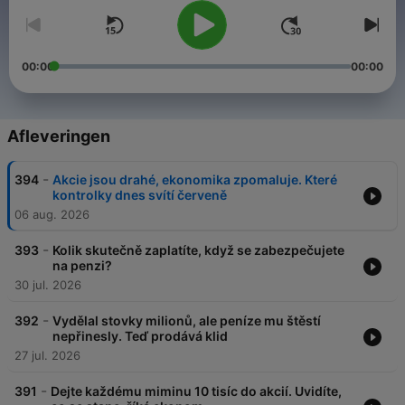
00:00
00:00
Afleveringen
-
394
Akcie jsou drahé, ekonomika zpomaluje. Které
kontrolky dnes svítí červeně
06 aug. 2026
-
393
Kolik skutečně zaplatíte, když se zabezpečujete
na penzi?
30 jul. 2026
-
392
Vydělal stovky milionů, ale peníze mu štěstí
nepřinesly. Teď prodává klid
27 jul. 2026
-
391
Dejte každému miminu 10 tisíc do akcií. Uvidíte,