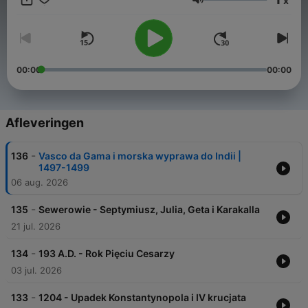
x
https://patronite.pl/mrocznewieki
Volume
https://buycoffee.to/mrocznewieki
https://suppi.pl/mrocznewieki Subskrybuj na YouTube:
https://www.youtube.com/@mrocznewieki Twórca i narrator:
Michał Kuźniar kontakt: admin[ ]mrocznewieki.pl
00:00
00:00
Afleveringen
-
136
Vasco da Gama i morska wyprawa do Indii |
1497-1499
06 aug. 2026
-
135
Sewerowie - Septymiusz, Julia, Geta i Karakalla
21 jul. 2026
-
134
193 A.D. - Rok Pięciu Cesarzy
03 jul. 2026
-
133
1204 - Upadek Konstantynopola i IV krucjata