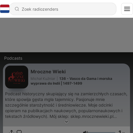
Podcasts
Mroczne Wieki
Michał Kuźniar
|
136 - Vasco da Gama i morska
wyprawa do Indii | 1497-1499
Podcast historyczny skupiający się na zamierzchłych czasach,
które spowija gęsta mgła tajemnicy. Pasjonuje mnie
szczególnie starożytność i średniowiecze. Moje odcinki
opieram na publikacjach naukowych, popularnonaukowych i
tekstach źródłowych). Mój sklep: sklep.mrocznewieki.pl
Subskrybuj: https://creators.spotify.com/pod/show/michal-
kuzniar/subscribe Wspieraj na:
1