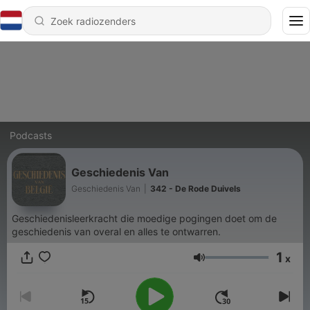
Podcasts
Geschiedenis Van
Geschiedenis Van
|
342 - De Rode Duivels
Geschiedenisleerkracht die moedige pogingen doet om de
geschiedenis van overal en alles te ontwarren.
1
x
Volume