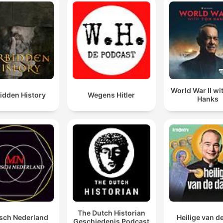
World War II w
idden History
Wegens Hitler
Hanks
The Dutch Historian
sch Nederland
Heilige van d
Geschiedenis Podcast