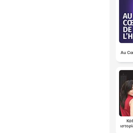
Au Cœu
Κά
ιστορί