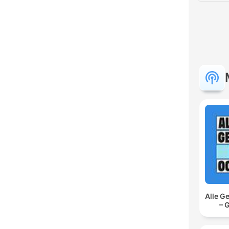
Alle G
– 