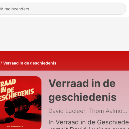
Verraad in de geschiedenis
Verraad in de
geschiedenis
David Lucieer, Thom Aalmoes & Elisabeth Hoekstra / New Tree Media
In Verraad in de Geschiede