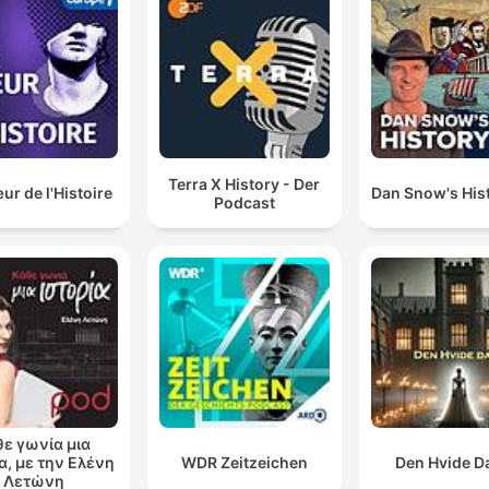
Terra X History - Der
r de l'Histoire
Dan Snow's Hist
Podcast
θε γωνία μια
α, με την Ελένη
WDR Zeitzeichen
Den Hvide 
Λετώνη