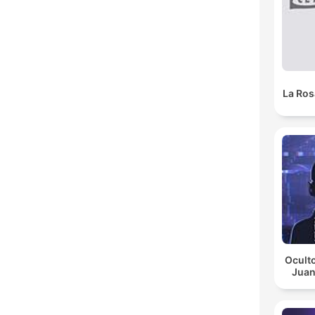
La Ros
Oculto
Juan