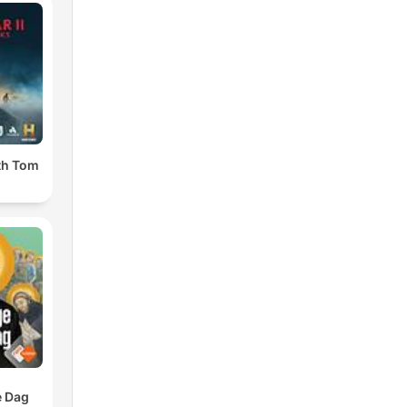
ith Tom
e Dag