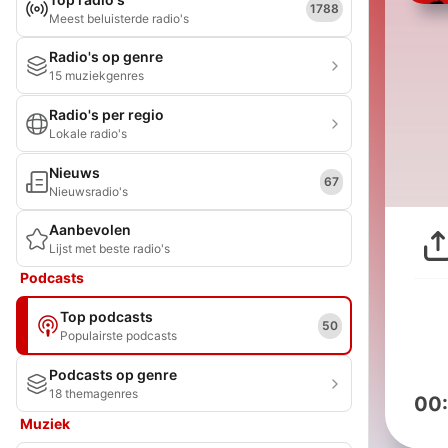
1788
Meest beluisterde radio's
Radio's op genre
15 muziekgenres
Radio's per regio
Lokale radio's
Nieuws
67
Nieuwsradio's
Aanbevolen
Lijst met beste radio's
Podcasts
Top podcasts
50
Populairste podcasts
Podcasts op genre
18 themagenres
00
Muziek