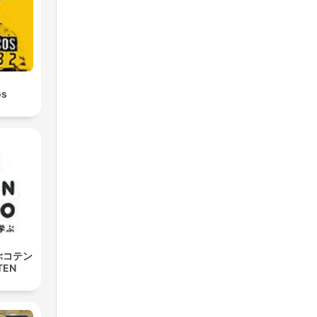
os
ぶコテン
TEN