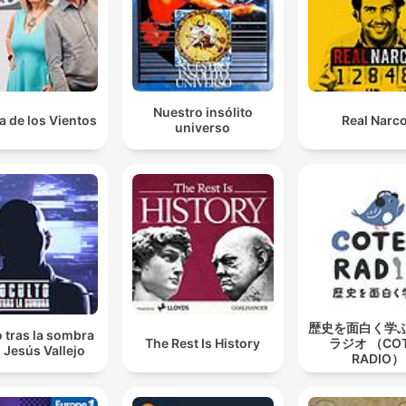
Nuestro insólito
a de los Vientos
Real Narc
universo
歴史を面白く学
 tras la sombra
The Rest Is History
ラジオ （CO
 Jesús Vallejo
RADIO）