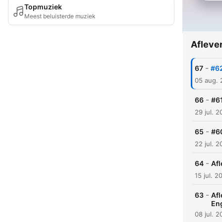
Topmuziek
Meest beluisterde muziek
Afleve
-
67
#62
05 aug.
-
66
#61
29 jul. 
-
65
#60
22 jul. 
-
64
Afl
15 jul. 2
-
63
Afl
En
08 jul. 