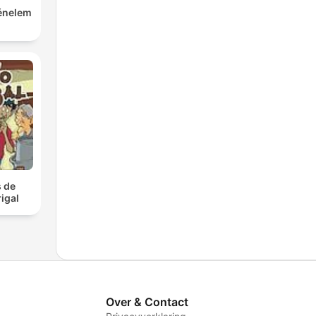
ténelem
 de
igal
Over & Contact