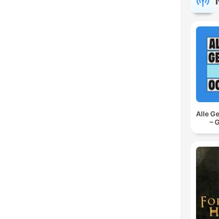
Alle G
– 