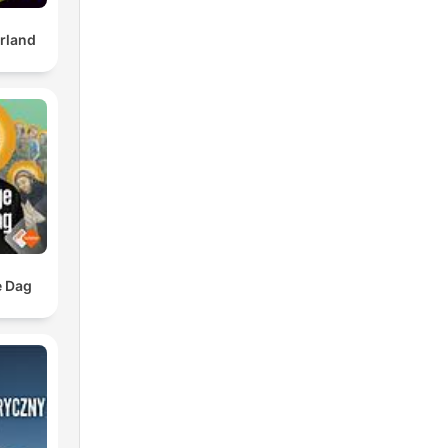
rland
e Dag