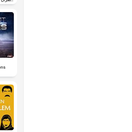
س
ens