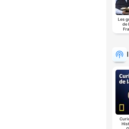
Les g
de 
Fr
Curi
His
G