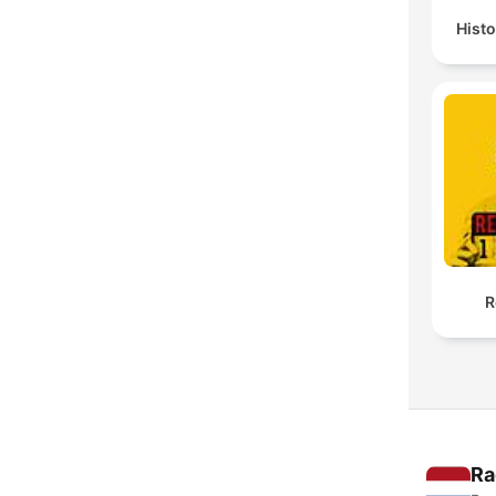
Histo
R
Ra