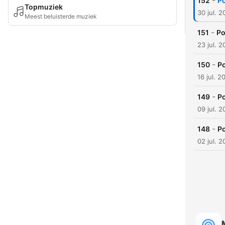
-
152
Po
Topmuziek
30 jul. 
Meest beluisterde muziek
-
151
Po
23 jul. 
-
150
Po
16 jul. 2
-
149
Po
09 jul. 
-
148
Po
02 jul. 