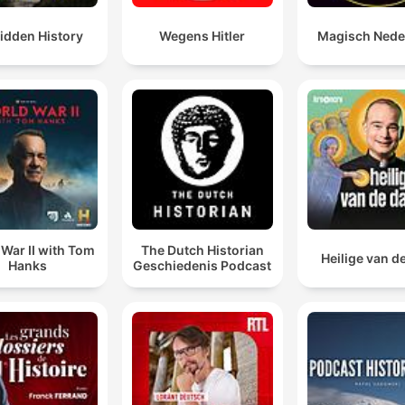
idden History
Wegens Hitler
Magisch Nede
War II with Tom
The Dutch Historian
Heilige van d
Hanks
Geschiedenis Podcast