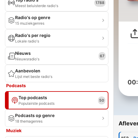
1788
Meest beluisterde radio's
Radio's op genre
15 muziekgenres
Radio's per regio
Lokale radio's
Nieuws
67
Nieuwsradio's
Aanbevolen
Lijst met beste radio's
00
Podcasts
Top podcasts
50
Populairste podcasts
Podcasts op genre
18 themagenres
Afleve
Muziek