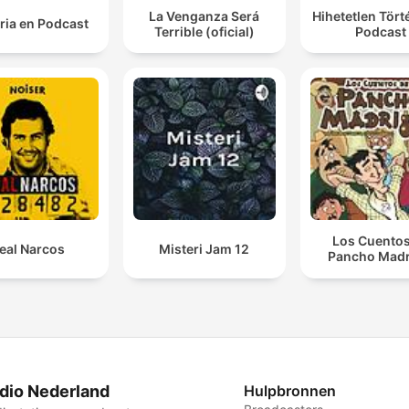
La Venganza Será
Hihetetlen Tör
ria en Podcast
Terrible (oficial)
Podcast
Los Cuentos
eal Narcos
Misteri Jam 12
Pancho Madr
dio Nederland
Hulpbronnen