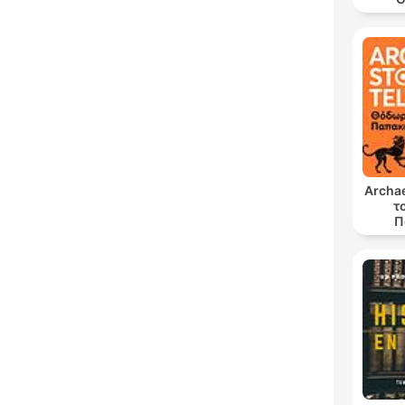
Archae
τ
Π