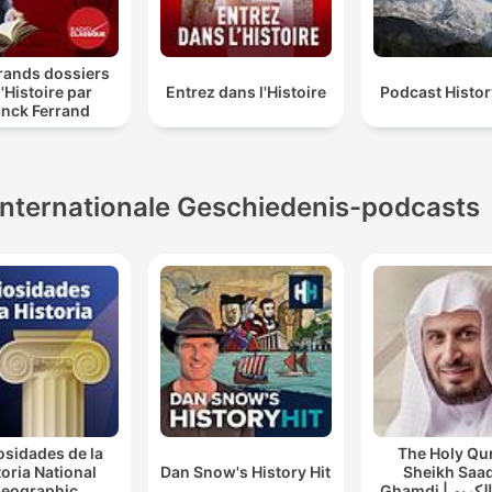
rands dossiers
l'Histoire par
Entrez dans l'Histoire
Podcast Histo
anck Ferrand
Internationale Geschiedenis-podcasts
osidades de la
The Holy Qu
toria National
Dan Snow's History Hit
Sheikh Saad
eographic
Ghamdi | القران الكريم