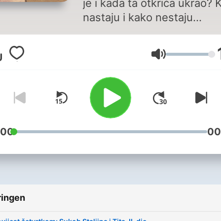
je i kada ta otkrića ukrao? 
nastaju i kako nestaju
civilizacije? Što više pokre
ljude: nada i ljubav ili sila i
Volume
strah? Jesu li velikani uisti
tako veliki i jesu li negativci
uvijek samo negativni? Kak
stvaraju urote i kako propa
države?
:00
00
ringen