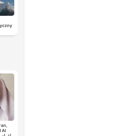
ryczny
ran,
 Al