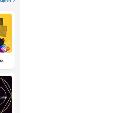
kijken
ta