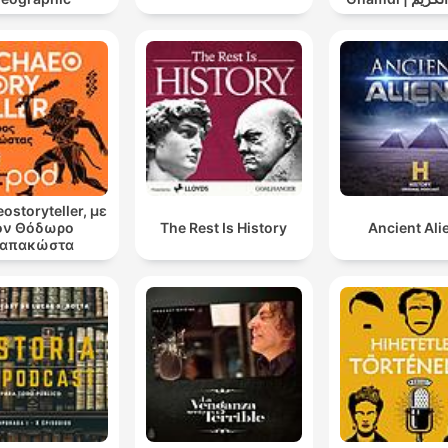
عد الغامدي
ostoryteller, με
ον Θόδωρο
The Rest Is History
Ancient Ali
απακώστα