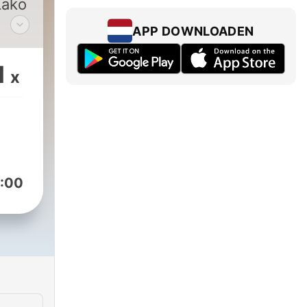
Kako
APP DOWNLOADEN
će
1
x
nu
o se
daju
:00