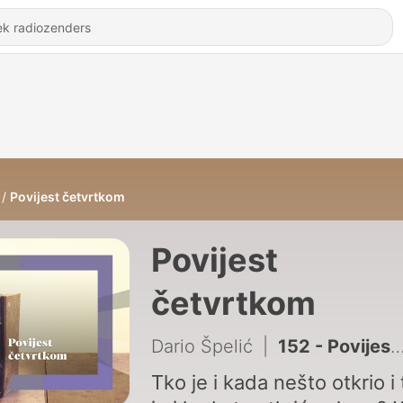
Povijest četvrtkom
Povijest
četvrtkom
Dario Špelić
|
152 - Povijest četvrtkom: Sukob Staljina i Tita, II. dio
Tko je i kada nešto otkrio i