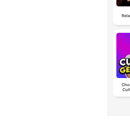
Rel
Chos
Cul