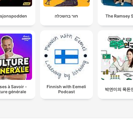
asjonspodden
חור בהשכלה
The Ramsey 
es à Savoir -
Finnish with Eemeli
박연미의 목돈
ture générale
Podcast