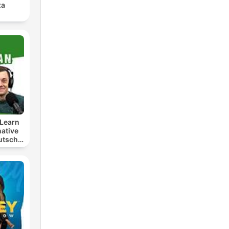
za
Learn
ative
utsch
t
lern