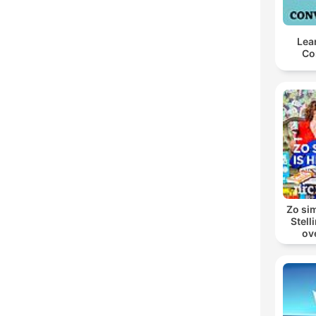
Lea
Co
Zo sim
Stell
ov