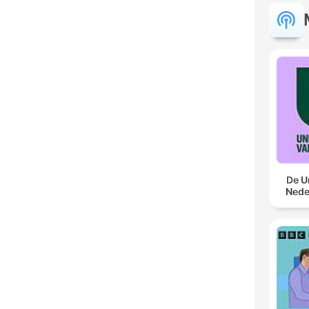
De U
Nede