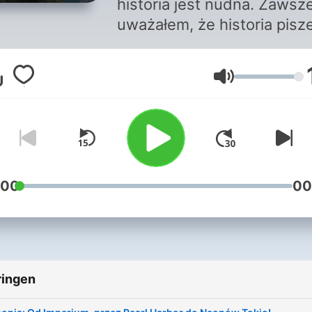
historia jest nudna. Zawsz
uważałem, że historia pisz
najlepsze scenariusze - ty
podcastem udowadniam, ż
Volume
tak właśnie jest. W każdym
epizodzie wybieram temat,
którym sam chciałbym słuc
Nie praktykuję dłużyzn,
zalewania datami, recytow
życiorysów.
:00
00
ringen