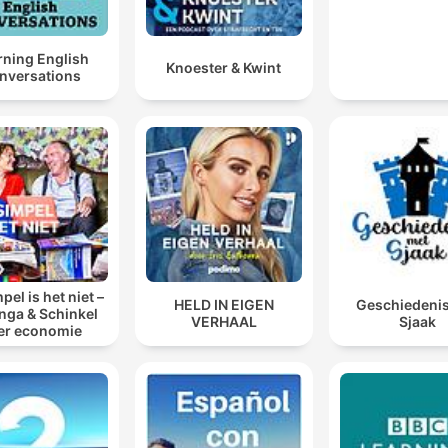
rning English
Knoester & Kwint
nversations
pel is het niet –
HELD IN EIGEN
Geschiedeni
inga & Schinkel
VERHAAL
Sjaak
er economie