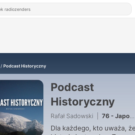
Podcast Historyczny
Podcast
Historyczny
Rafał Sadowski
|
76 - Japonia: Od Imperium, przez Pearl Harbor do Neonów Tokio!
Dla każdego, kto uważa, ż