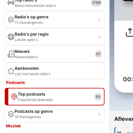
1788
Meest beluisterde radio's
Radio's op genre
15 muziekgenres
Radio's per regio
Lokale radio's
Nieuws
67
Nieuwsradio's
Aanbevolen
Lijst met beste radio's
00
Podcasts
Top podcasts
50
Populairste podcasts
Podcasts op genre
18 themagenres
Afleve
Muziek