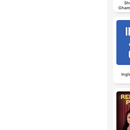
Sh
Ghamdi | كريم
Ingl