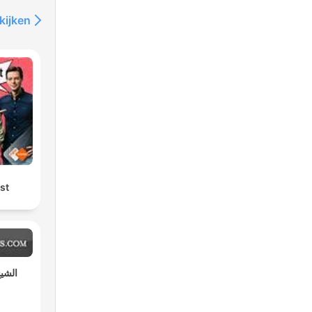
kijken
st
الشيخ