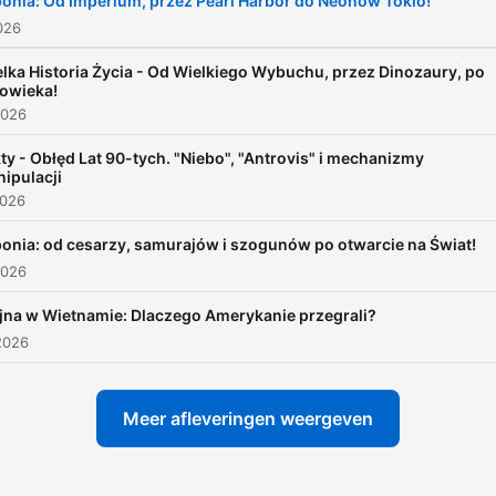
onia: Od Imperium, przez Pearl Harbor do Neonów Tokio!
2026
lka Historia Życia - Od Wielkiego Wybuchu, przez Dinozaury, po
owieka!
2026
ty - Obłęd Lat 90-tych. "Niebo", "Antrovis" i mechanizmy
ipulacji
2026
onia: od cesarzy, samurajów i szogunów po otwarcie na Świat!
2026
na w Wietnamie: Dlaczego Amerykanie przegrali?
2026
Meer afleveringen weergeven