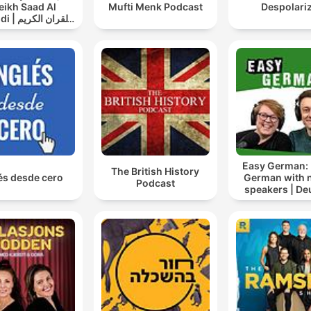
eikh Saad Al
Mufti Menk Podcast
Despolari
القران ال
سعد الغامدي
Easy German: 
The British History
és desde cero
German with n
Podcast
speakers | De
lernen mi
Muttersprach