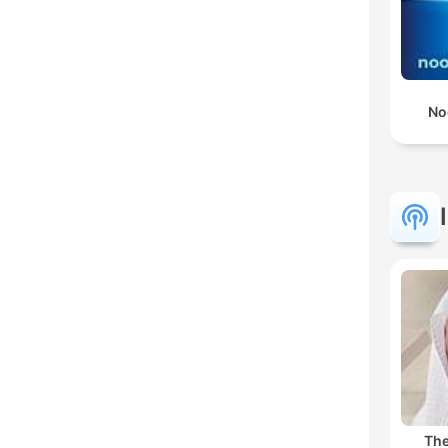
No
The