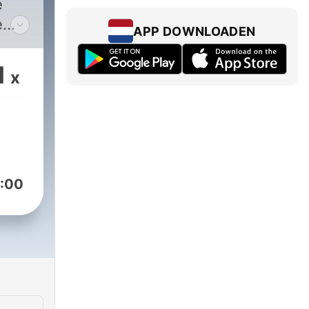
e
e
APP DOWNLOADEN
m
e
1
x
 o
hać.
ania
:00