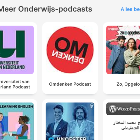
Meer Onderwijs-podcasts
Alles be
niversiteit van
Omdenken Podcast
Zo, Opgelo
rland Podcast
 محمد المختار
الشنقيطي