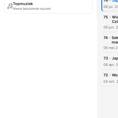
-
76
Jap
Topmuziek
08 jul. 
Meest beluisterde muziek
-
75
Wie
Czł
09 jun. 
-
74
Sek
man
06 mei 
-
73
Jap
08 apr. 
-
72
Woj
04 mrt. 