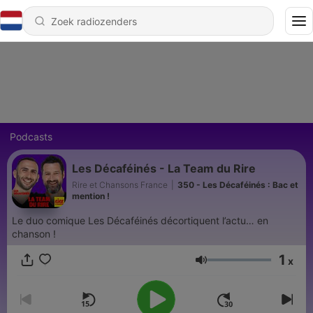
Podcasts
Les Décaféinés - La Team du Rire
Rire et Chansons France
|
350 - Les Décaféinés : Bac et
mention !
Le duo comique Les Décaféinés décortiquent l’actu… en
chanson !
1
x
Volume