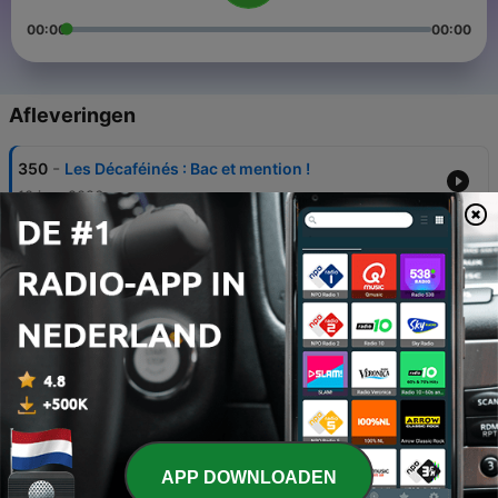
00:00
00:00
Afleveringen
-
350
Les Décaféinés : Bac et mention !
10 jun. 2026
-
349
Les Décaféinés Nouvelle radio " France pervers "
27 mei 2026
-
348
Les Décaféinés : Guerre FM
09 apr. 2026
-
347
Les Décaféinés : Flemme FM, on verra demain
25 mrt. 2026
-
346
Les Décaféinés : Radio municipales indécises
APP DOWNLOADEN
10 mrt. 2026