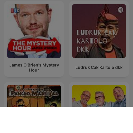
James O'Brien's Mystery
Ludruk Cak Kartolo dkk
Hour