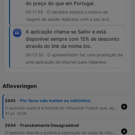
do preço do que em Portugal.
00:11:59 · O narrador explica o motivo da
viagem de saúde realizada com o seu avô.
A aplicação chama-se Sailor e está
disponível sempre com 15% de desconto
através do link da minha bio.
00:13:35 · O apresentador faz uma promoção de
uma aplicação de internet para viajantes.
Afleveringen
-
2645
Por favor não matem os velhinhos
O episódio explora a história do influencer Franck que, após o término do seu relacionamento com Rafaela, decidiu levar o avô de 88 anos, António, para uma série de viagens internacionais. O conteúdo detalha as experiências do idoso em Nova Iorque, no Japão e na Turquia, onde realizou tratamentos dentários. A narrativa alterna entre momentos de humor sobre o desejo de tranquilidade do avô e dicas práticas de viagem, incluindo recomendações de aplicações para viajantes internacionais.
31 jul. 2026
-
2644
Franckamente Desagradável
O episódio aborda a polêmica separação do casal de influencers Rafael e Franco, discutindo acusações mútuas sobre privacidade, abandono de animais e uso indevido de imagem em redes sociais. Os apresentadores satirizam o estilo de conteúdo de viagens 'low cost' do ex-casal antes de mergulharem nos detalhes do conflito pessoal. O relato inclui ainda o desaparecimento de uma gata da casa de Franco, levantando suspeitas sobre uma entrada não autorizada na residência por meio de uma cópia de chave. O impacto emocional do ocorrido no gato Tommy e a recente adoção de um novo gato, Oli, também são discutidos.