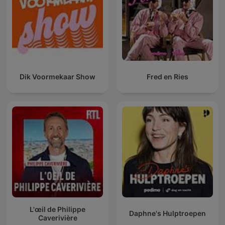
Dik Voormekaar Show
Fred en Ries
L'œil de Philippe
Daphne's Hulptroepen
Caverivière