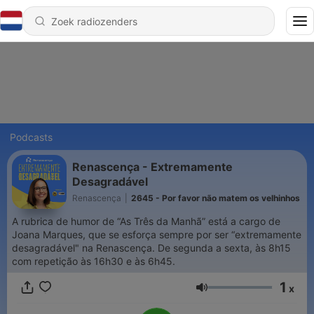
Podcasts
Renascença - Extremamente
Desagradável
Renascença
|
2645 - Por favor não matem os velhinhos
A rubrica de humor de “As Três da Manhã” está a cargo de
Joana Marques, que se esforça sempre por ser “extremamente
desagradável" na Renascença. De segunda a sexta, às 8h15
com repetição às 16h30 e às 6h45.
1
x
Volume