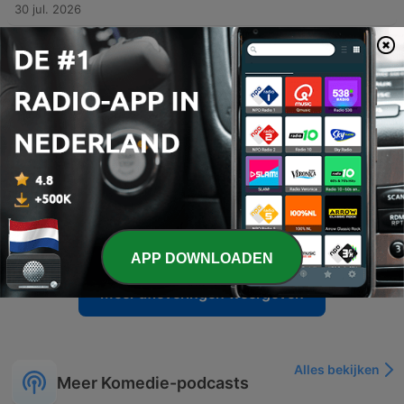
30 jul. 2026
-
2643
Conversas com a Gorda
Este episódio aborda uma entrevista humorística e provocadora no programa '2 às 10', onde a criadora de conteúdo Ana Rita, do projeto 'Conversas com a Gorda', é confrontada por Cláudio Ramos e Cristina Ferreira sobre temas como peso, saúde e preconceitos. O debate estende-se às repercussões da entrevista de Luciana Abreu, focando nas críticas feitas por Cláudio Ramos e na reação da convidada perante comentários relacionados ao seu corpo.
29 jul. 2026
-
2642
A inteligência artificial de Susana Torres
O episódio aborda o regresso da mental coach Susana Torres e a sua transição para a área da inteligência artificial, levantando questões sobre a autenticidade das suas novas competências tecnológicas e as controvérsias em torno dos seus elevados preços. Os apresentadores satirizam o uso de ferramentas digitais para substituir profissionais qualificados. A discussão estende-se ao impacto da IA na acessibilidade de recursos visuais e na possível substituição de diversas profissões. O episódio encerra com um relato pessoal sobre como encontros inesperados podem alterar drasticamente o rumo de uma carreira profissional.
28 jul. 2026
-
2641
O regresso de Susana Torres
Este episódio explora a polêmica envolvendo a mental coach Susana Torres, detalhando o período de crise pessoal e as repercussões mediáticas após acusações de irregularidades em seus programas de mentoria, como o Mastermind. A discussão aborda as alegações de clientes lesados e a defesa da coach, que contesta a veracidade de reportagens, alegando manipulação de imagens. Além do caso de Susana Torres, o debate estende-se a outros desmentidos de figuras públicas, como Fernando Santos e Cristiano Ronaldo, analisando a conduta ética das partes envolvidas e o impacto dessas controvérsias na esfera pública.
27 jul. 2026
APP DOWNLOADEN
Meer afleveringen weergeven
Alles bekijken
Meer Komedie-podcasts