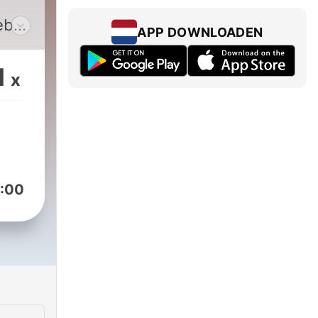
ebe
APP DOWNLOADEN
g
eben
1
x
urt
am
:00