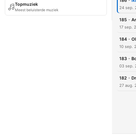
-
186
Ik
Topmuziek
24 sep.
Meest beluisterde muziek
-
185
Ar
17 sep. 
-
184
Ol
10 sep. 
-
183
Bo
03 sep.
-
182
Dr
27 aug. 