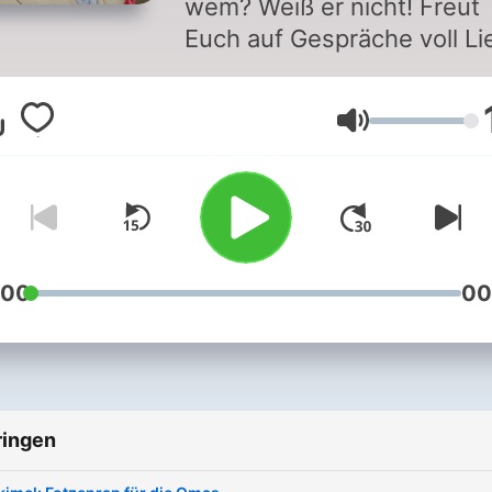
wem? Weiß er nicht! Freut
Euch auf Gespräche voll Li
und Erwartungen, Hoffnun
und Befürchtungen. Das L
Volume
ist reine Gefühlssache.
Herzlich Willkommen bei: K
Krömer – Feelings! Neue
Folgen erscheinen immer 
Donnerstag. Dieser Podcast ist
eine Produktion von Song
:00
00
Legend.
ringen