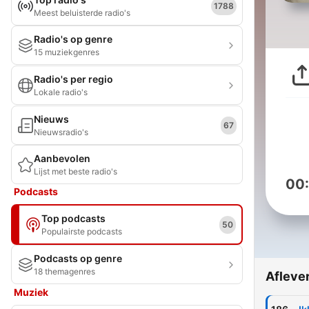
1788
Meest beluisterde radio's
Radio's op genre
15 muziekgenres
Radio's per regio
Lokale radio's
Nieuws
67
Nieuwsradio's
Aanbevolen
Lijst met beste radio's
00
Podcasts
Top podcasts
50
Populairste podcasts
Podcasts op genre
18 themagenres
Afleve
Muziek