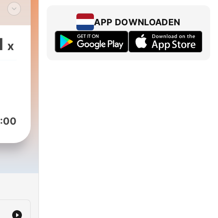
APP DOWNLOADEN
1
x
ng
:00