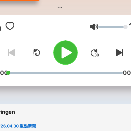
聯絡我們：
news98radio@gmail.com
Volume
Powered by
Firstory Hosti
:00
00
ringen
'26.04.30 重點新聞