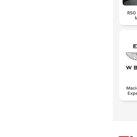
RSG 
Maci
Expe