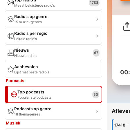
1788
Meest beluisterde radio's
Radio's op genre
15 muziekgenres
Radio's per regio
Lokale radio's
Nieuws
67
Nieuwsradio's
Aanbevolen
00
Lijst met beste radio's
Podcasts
Top podcasts
50
Populairste podcasts
Podcasts op genre
Afleve
18 themagenres
Muziek
-
17418