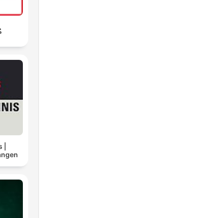
م
 |
angen