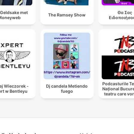
Geldsake met
Θα Σας
The Ramsey Show
Moneyweb
Ειδοποιήσο
Podcasturile Te
ej Wieczorek -
Dj candela Metiendo
Național Bucure
rt w Bentleyu
fuego
teatru care vo
cu tine