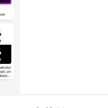
υμε
atrului
ști, un
rbește