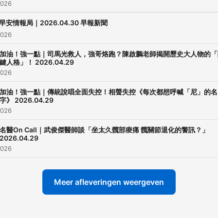
2026
早安情報局｜2026.04.30 早報新聞
2026
加油！強一點｜司馬光救人，強哥烙跑？陳啟鵬老師揭開歷史大人物的「
鍵人格」！ 2026.04.29
2026
加油！強一點｜傳統說唱全面失控！相聲失控《每次都想呼喊「尼」的名
字》 2026.04.29
2026
名醫On Call｜武俊傑醫師談「坐太久髖部痠痛 髖關節退化的警訊？」
2026.04.29
2026
Meer afleveringen weergeven