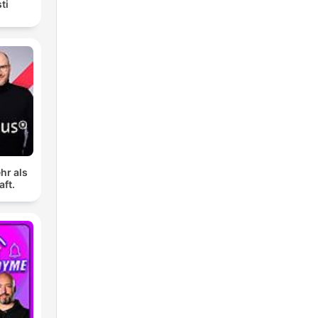
ti
hr als
aft.