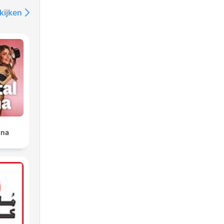
kijken
ina