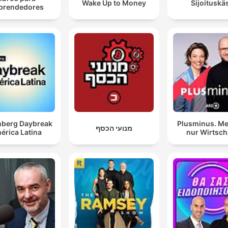
Wake Up to Money
Sijoituskäs
prendedores
berg Daybreak
Plusminus. Me
מנועי הכסף
érica Latina
nur Wirtsch