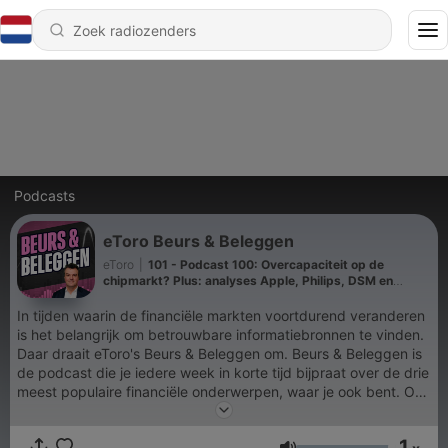
Podcasts
eToro Beurs & Beleggen
eToro
|
101 - Podcast 100: Overcapaciteit op de
chipmarkt? Plus: analyses Apple, Philips, DSM en
kansen op exponentiële groei
In tijden waarin de financiële markten voortdurend veranderen
is het belangrijk om betrouwbare informatiebronnen te vinden.
Daar draait eToro's Beurs & Beleggen om. Beurs & Beleggen is
de podcast die je iedere week in korte tijd bijpraat over de drie
meest populaire financiële onderwerpen, waar je ook bent. Op
weg naar je werk, in de sportschool, waar en wanneer je maar
tijd hebt om op de hoogte te blijven.
1