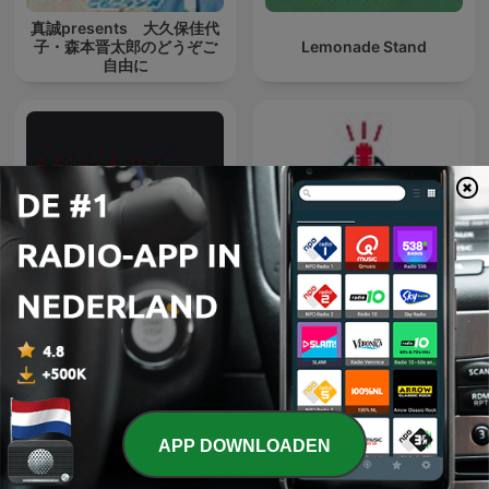
真誠presents 大久保佳代
子・森本晋太郎のどうぞご
Lemonade Stand
自由に
Voorkennis | Beleggers
Tweewieler Podcast
Belangen
APP DOWNLOADEN