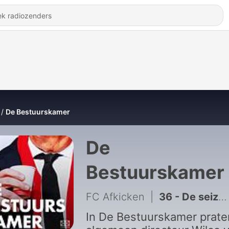
De Bestuurskamer
De
Bestuurskamer
FC Afkicken
|
36 - De seizoensfinale ft. Marcel Brands, Jan de Jong en Raymond van Meenen! | De Bestuurskamer | S01E36
In De Bestuurskamer prate