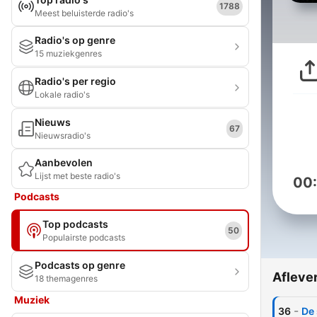
1788
Meest beluisterde radio's
Radio's op genre
15 muziekgenres
Radio's per regio
Lokale radio's
Nieuws
67
Nieuwsradio's
Aanbevolen
Lijst met beste radio's
00
Podcasts
Top podcasts
50
Populairste podcasts
Podcasts op genre
Afleve
18 themagenres
Muziek
-
36
De 