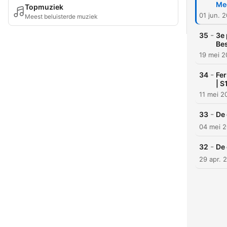
Me
Topmuziek
01 jun. 
Meest beluisterde muziek
-
35
3e 
Be
19 mei 
-
34
Fer
| S
11 mei 2
-
33
De 
04 mei 
-
32
De 
29 apr. 