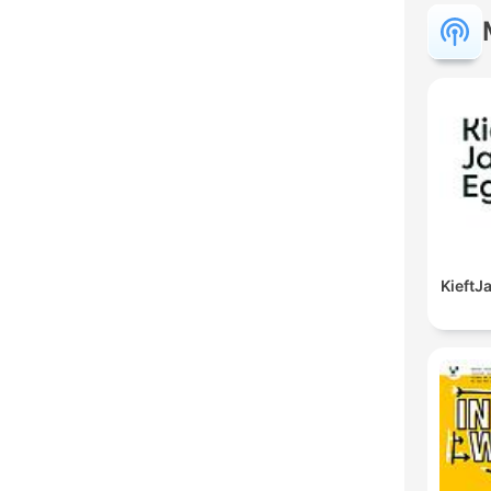
Kieft