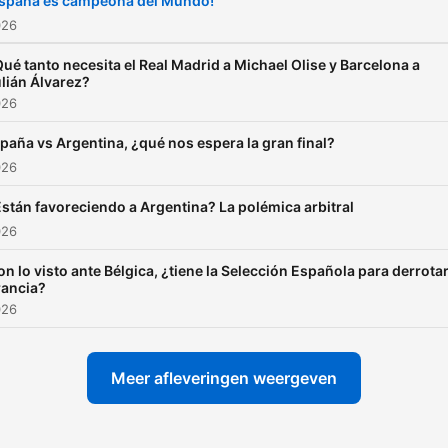
España es campeona del Mundo!
026
ué tanto necesita el Real Madrid a Michael Olise y Barcelona a
lián Álvarez?
026
paña vs Argentina, ¿qué nos espera la gran final?
026
stán favoreciendo a Argentina? La polémica arbitral
026
on lo visto ante Bélgica, ¿tiene la Selección Española para derrotar
rancia?
026
Meer afleveringen weergeven