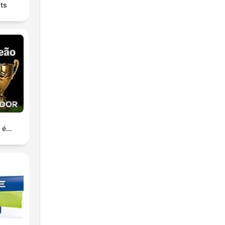
ts
é...