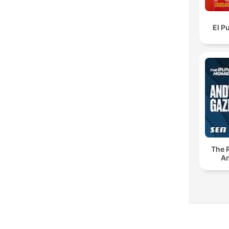
El P
The 
An