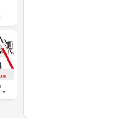
i
t
ale