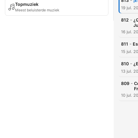
-
813
¡
Topmuziek
19 jul. 2
Meest beluisterde muziek
-
812
¿Q
Ju
16 jul. 2
-
811
Es
15 jul. 2
-
810
¿E
13 jul. 2
-
809
C
F
10 jul. 2