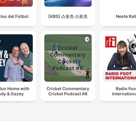
ulso del Fútbol
[KBS] 스포츠 스포츠
Neste Rall
Run Home with
Cricket Commentary
Radio Foo
dy & Gazey
Cricket Podcast #8
Internation