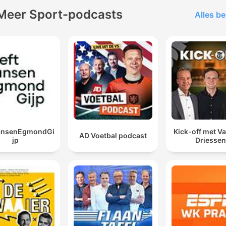
Meer Sport-podcasts
Alles be
JansenEgmondGi
Kick-off met Va
AD Voetbal podcast
jp
Driessen