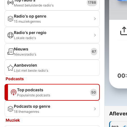
1788
Meest beluisterde radio's
Radio's op genre
15 muziekgenres
Radio's per regio
Lokale radio's
Nieuws
67
Nieuwsradio's
Aanbevolen
Lijst met beste radio's
00
Podcasts
Top podcasts
50
Populairste podcasts
Podcasts op genre
18 themagenres
Afleve
Muziek