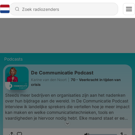
Podcasts
De Communicatie Podcast
Karine van den Noort
|
70 - Veerkracht in tijden van
crisis
Steeds meer bedrijven en organisaties zijn aan het nadenken
over hun bijdrage aan de wereld. In De Communicatie Podcast
interview ik landelijke sprekers die vertellen hoe je meer impact
kan maken en welke communicatietechnieken, tools en
vaardigheden je hiervoor nodig hebt. Elke maand staat er een
nieuwe podcast voor je klaar (met uitzondering van de
zomermaanden). Word gratis abonnee en ontvang 5
1