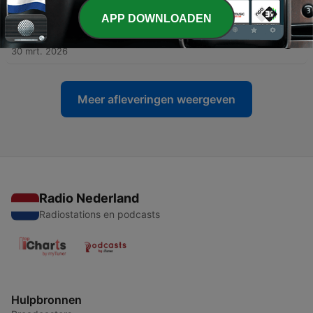
10 apr. 2026
APP DOWNLOADEN
-
66
Hoe krijg ik dat team weer op de rit?
30 mrt. 2026
Meer afleveringen weergeven
Radio Nederland
Radiostations en podcasts
Hulpbronnen