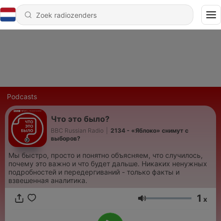
Podcasts
Что это было?
BBC Russian Radio
|
2134 - «Яблоко» снимут с
выборов?
Мы быстро, просто и понятно объясняем, что случилось,
почему это важно и что будет дальше. Никаких ненужных
подробностей и передергиваний - только факты и
взвешенная аналитика.
1
x
Volume