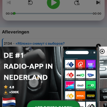
00:00
00:00
Afleveringen
-
2134
«Яблоко» снимут с выборов?
07 aug. 2026
-
2133
Как ищут пропавших после оккупации Суджи?
06 aug. 2026
-
2132
Удары по Wildberries, НПЗ и танкерам. Чего
добилась Украина «операцией влияния»?
05 aug. 2026
-
2131
Засуха и пожары в Европе. Будет хуже?
04 aug. 2026