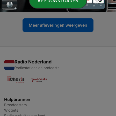
-
APP DOWNLOADEN
2130
Как Крым живет без света и воды?
03 aug. 2026
Meer afleveringen weergeven
Radio Nederland
Radiostations en podcasts
Hulpbronnen
Broadcasters
Widgets
Radio-websites per land