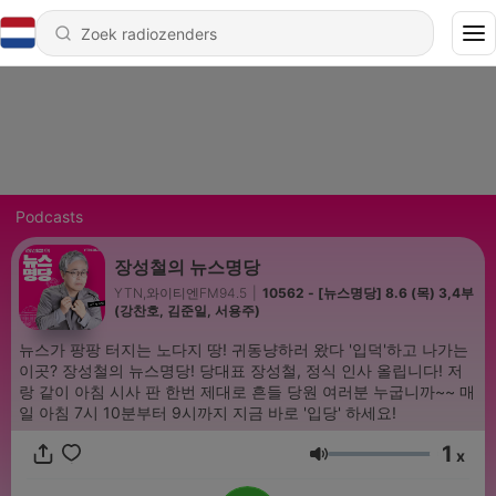
Podcasts
장성철의 뉴스명당
YTN,와이티엔FM94.5
|
10562 - [뉴스명당] 8.6 (목) 3,4부
(강찬호, 김준일, 서용주)
뉴스가 팡팡 터지는 노다지 땅! 귀동냥하러 왔다 '입덕'하고 나가는
이곳? 장성철의 뉴스명당! 당대표 장성철, 정식 인사 올립니다! 저
랑 같이 아침 시사 판 한번 제대로 흔들 당원 여러분 누굽니까~~ 매
일 아침 7시 10분부터 9시까지 지금 바로 '입당' 하세요!
1
x
Volume