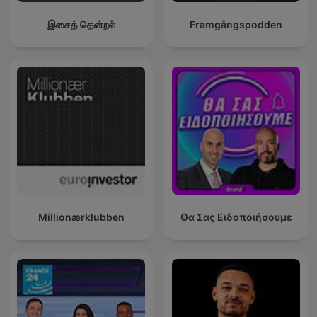
இசைத் தென்றல்
Framgångspodden
Millionærklubben
Θα Σας Ειδοποιήσουμε