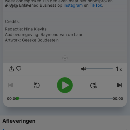
week onbesproken zijn gebleven maar niet onbesproken
🌶️ Volg Unfinished Business op
Instagram
en
TikTok
.
mogen blijven.
Credits:
Redactie: Nina Kievits
Audiovormgeving: Raymond van de Laar
Artwork: Geeske Boudestein
1
x
Volume
00:00
00:00
Afleveringen