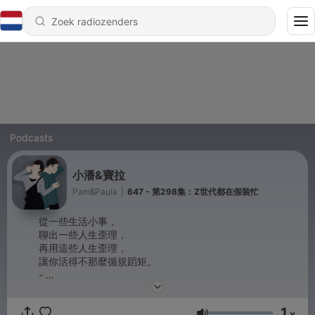
Podcasts
小潘&寶拉
Pam&Paula
|
647 - 第298集：Z世代都在假裝忙
從一些生活小事，
聊出一些人生歪理，
再用這些人生歪理，
讓你活得不那麼循規蹈矩。
-
商業合作信箱：janejanepp168@gmail.com
小潘IG：run_0305
1
寶拉IG：wan715
x