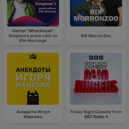
Darren “Whackhead”
Simpson’s prank calls on
RIX MorronZoo
Kfm Mornings
Анекдоты Игоря
Friday Night Comedy from
Маменко
BBC Radio 4