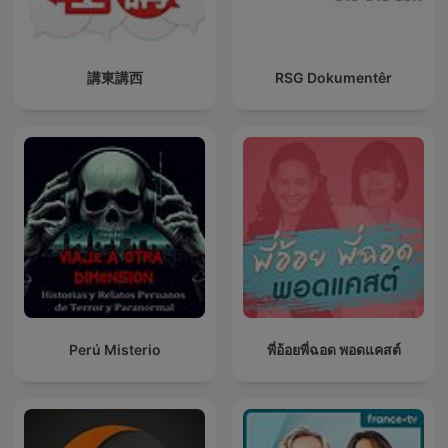
講東講西
RSG Dokumentêr
Perú Misterio
พี่อ้อยพี่ฉอด พอดแคสต์