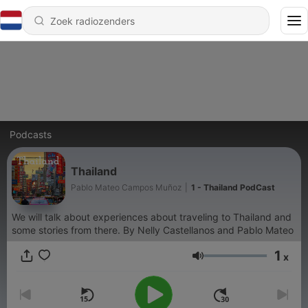
Podcasts
Thailand
Pablo Mateo Campos Muñoz
|
1 - Thailand PodCast
We will talk about experiences about traveling to Thailand and
some stories from there. By Nelly Castellanos and Pablo Mateo
1
x
Volume