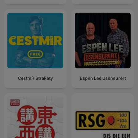
Čestmír Strakatý
Espen Lee Usensurert