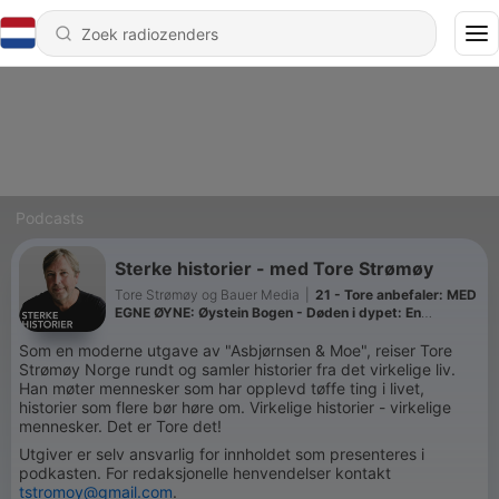
Podcasts
Sterke historier - med Tore Strømøy
Tore Strømøy og Bauer Media
|
21 - Tore anbefaler: MED
EGNE ØYNE: Øystein Bogen - Døden i dypet: En
tikkende bombe i Norskehavet
Som en moderne utgave av "Asbjørnsen & Moe", reiser Tore
Strømøy Norge rundt og samler historier fra det virkelige liv.
Han møter mennesker som har opplevd tøffe ting i livet,
historier som flere bør høre om. Virkelige historier - virkelige
mennesker. Det er Tore det!
Utgiver er selv ansvarlig for innholdet som presenteres i
podkasten. For redaksjonelle henvendelser kontakt
tstromoy@gmail.com
.