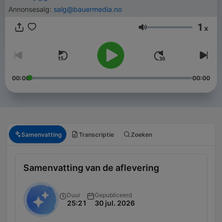
Annonsesalg:
salg@bauermedia.no
1
x
Volume
00:00
00:00
Samenvatting
Transcriptie
Zoeken
Samenvatting van de aflevering
Duur
Gepubliceerd
25:21
30 jul. 2026