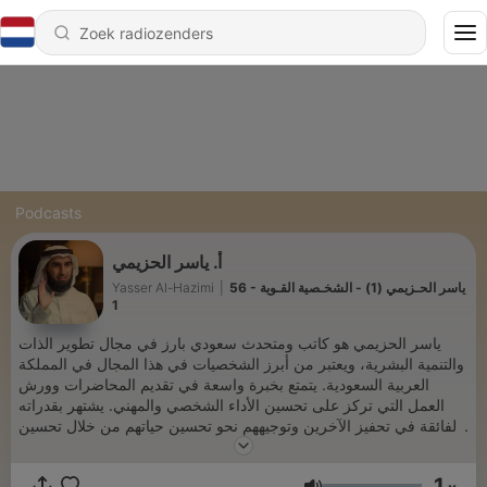
Podcasts
أ. ياسر الحزيمي
56 - ياسر الحـزيمي (1) - الشخـصية القـوية
|
Yasser Al-Hazimi
1
ياسر الحزيمي هو كاتب ومتحدث سعودي بارز في مجال تطوير الذات
والتنمية البشرية، ويعتبر من أبرز الشخصيات في هذا المجال في المملكة
العربية السعودية. يتمتع بخبرة واسعة في تقديم المحاضرات وورش
العمل التي تركز على تحسين الأداء الشخصي والمهني. يشتهر بقدراته
الفائقة في تحفيز الآخرين وتوجيههم نحو تحسين حياتهم من خلال تحسين
مهاراتهم الذاتية وتطوير قدراتهم. يتمتع بأسلوب مميز يجمع بين التحليل
العميق والمشاركة الفعّالة، مما يجعله محط أنظار العديد من الأفراد
1