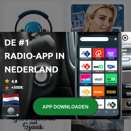
Learn Turkish 🇹🇷 While
You Sleep 😴 1000
HELD IN EIGEN VERHAAL
phrases for beginners |
with 1000-words.com
APP DOWNLOADEN