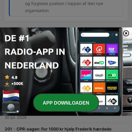
og frygtede position i toppen af den nye
organisation.
Afleveringen
-
204
Aldrende rockerhøvding vil blive udfordret (2:2)
Denne episode undersøger Svend Svin Holsts overgang fra Hells Angels til ledelsen i Comanches og hans rolle som en erfaren 'mønsterrocker'. Gennem en samtale med en tidligere efterretningsanalytiker belyses de interne dynamikker, herunder hvordan man opnår status gennem voldsparathed eller forretningsevner. Der fokuseres desuden på de strategiske og forretningsmæssige aspekter af overgangen til Comanche/Satudara. Episoden diskuterer Nadiem Kahns rolle som forretningsmand, den nye magtstruktur i klubben, og hvordan kriminelle organisationer forsøger at undgå myndighedernes opmærksomhed gennem strategisk ledelse.
06 aug. 2026
-
203
“Mønsterrockeren” og hans blodige muskelhund
(1:2)
Dette afsnit præsenterer et portræt af Svend Svin Holst og hans rejse fra Amager-mafien til en toppost i Comanches og Hells Angels. Gennem Allan Beyers beskrivelser belyses de voldelige eskaleringer i rockermiljøet, herunder det markante lufthavnskyderi i 1996. Episoden udforsker også, hvordan status opnås gennem voldelige handlinger i klubben, samt politiets metoder til overvågning af bandemiljøet via NSK.
04 aug. 2026
-
202
Kaos i Nørresundby: Drabsmand har dyster
APP DOWNLOADEN
fortid
Denne episode dykker ned i det voldsomme skyderi i et industriområde i Nørresundby, hvor en 48-årig mand dræbte en 62-årig mand og skød mod politiet. Gennem interview med nyhedschef Anders Sarko Christensen fra TV2 Nord belyses hændelsesforløbet, de kaotiske omstændigheder omkring branden og gerningsmandens dystre fortid. Efterforskningen fokuserer på gerningsmandens baggrund som en lokal mand med en historik præget af våbenbesiddelse og temperament. Episoden gennemgår politiets arbejde med at sikre spor samt de vidneudsagn fra lokale borgere, der overværede den livsfarlige situation.
30 jul. 2026
-
201
CPR-sagen: For 1000 kr hjalp Frederik hærdede