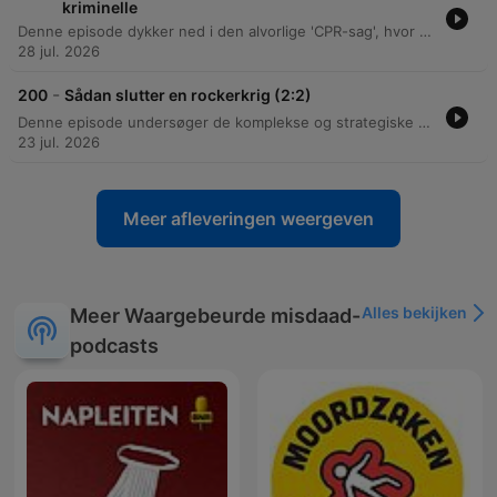
kriminelle
Denne episode dykker ned i den alvorlige 'CPR-sag', hvor den tidligere kommunale medarbejder Frederik Nielsen blev dømt for at sælge private oplysninger fra CPR-registeret til kriminelle via Telegram. Gennem et interview med retsreporter Astrid Mortensen belyses sagens omfang, de økonomiske aspekter af den ulovlige forretning og de juridiske konsekvenser af dette massive tillidsbrud. Samtalen udforsker desuden livet som retsjournalist, herunder vigtigheden af journalistiske netværk, udfordringerne ved at få aktindsigt og kampen mod lukkede døre i retssystemet. Der kastes også lys over de personlige omkostninger ved retssager samt kommende sager som udleveringen af Niels Holk.
28 jul. 2026
-
200
Sådan slutter en rockerkrig (2:2)
Denne episode undersøger de komplekse og strategiske mekanismer bag fredsforhandlinger i bandemiljøet, herunder vigtigheden af våbenhvile og rollen som tredjepartsgarant for sikkerhed. Der kastes lys over, hvordan grupperinger kan udnytte eksisterende konflikter til egen fordel. Derudover diskuteres dynamikken i kriminelle grupperinger, hvor fredsaftaler kan bruges strategisk til at mindske politiets pres eller signalere styrke. Episoden belyser desuden udfordringerne ved moderne konflikter, der i stigende grad er drevet af økonomiske interesser og styret af internationale aktører.
23 jul. 2026
Meer afleveringen weergeven
Alles bekijken
Meer Waargebeurde misdaad-
podcasts