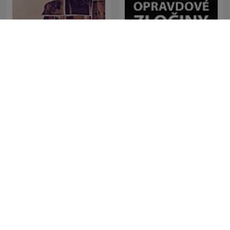
Piinan Kirous
Opravdové zločiny
Aktenzeichen XY…
Unvergessene
Bhojpuri Murder Mystery
Verbrechen