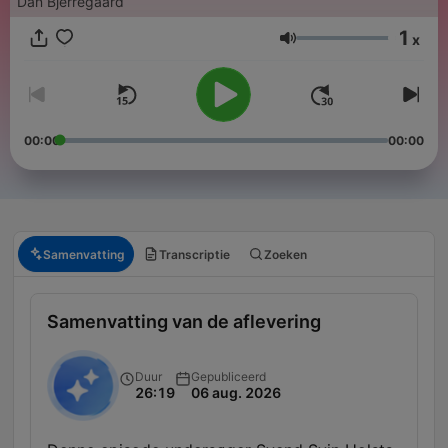
Dan Bjerregaard
1
x
Volume
00:00
00:00
Samenvatting
Transcriptie
Zoeken
Samenvatting van de aflevering
Duur
Gepubliceerd
26:19
06 aug. 2026