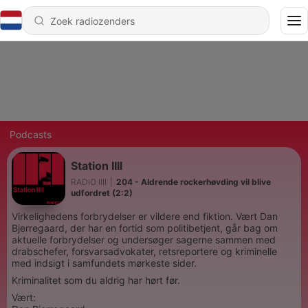
Podcasts
Station IIII
RADIO IIII
|
204 - Aldrende rockerhøvding vil blive
udfordret (2:2)
Virkelighedens forbrydelser er vildere end fiktion. Vært Dan
Bjerregaard, der har en fortid som politibetjent, går bag om
aktuelle forbrydelser og undersøger sagerne sammen med
drabschefer, forsvarsadvokater, retsreportere og kriminelle
med indsigt i samfundets mørkeste sider.
Kriminalitet som du aldrig har hørt før.
Vært: