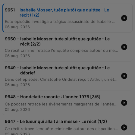
-
9651
Isabelle Mosser, tuée plutôt que quittée - Le
récit (1/2)
Este episódio investiga o trágico assassinato de Isabelle Mosser, ocorrido em setembro de 2013, na região de Mulhouse. O caso envolve a descoberta do corpo da vítima com múltiplas perfurações de faca em sua própria residência, após ela não comparecer para buscar seus filhos na escola. A narrativa explora as circunstâncias do crime, o cenário de uma vida vivida em semi-comunidade com familiares e as inconsistências em torno de um suposto assalto que teria ocorrido no local. A investigação detalha a análise da perícia médica sobre a hora da morte, os depoimentos de familiares como sua irmã Karine e o marido Eric, além das contradições encontradas pelos gendarmes entre a narrativa de um roubo e a ausência de sinais de arrombamento na residência.
06 aug. 2026
-
9650
Isabelle Mosser, tuée plutôt que quittée - Le
récit (2/2)
Ce récit criminel retrace l'enquête complexe autour du meurtre d'Isabelle Mosser. Après des investigations infructueuses impliquant une piste de cambriolage, un corbeau anonyme et une expertise en écriture sans résultat, les gendarmes se concentrent sur le mari, Éric Mosser. L'enquête révèle un emploi du temps lacunaire le jour du crime, une vie sentimentale tumultueuse marquée par de multiples maîtresses et la découverte d'une arme cachée chez une amante. Malgré une défense acharnée menée par l'avocat Éric Dupond-Moretti, les deux procès en cour d'assises aboutissent à une condamnation de vingt années de réclusion criminelle pour l'accusé.
06 aug. 2026
-
9649
Isabelle Mosser, tuée plutôt que quittée - Le
débrief
Dans cet épisode, Christophe Ondelat reçoit Arthur, un étudiant strasbourgeois, pour débriefer l'affaire criminelle du meurtre d'Isabelle Mosser survenu en 2013 à Ilfurth. L'échange explore la fascination pour le crime et les enjeux de la justice pénale, notamment la notion de doute et le risque d'erreur judiciaire. À travers le projet professionnel d'Arthur, qui aspire à intégrer le PSIG de la gendarmerie, la discussion aborde la réalité du terrain, la confrontation à la mort et la distinction entre les unités d'intervention et les unités d'enquête.
06 aug. 2026
-
9648
Hondelatte raconte : L'année 1976 [3/5]
Ce podcast retrace les événements marquants de l'année 1976 en France, marquée par la crise énergétique et la canicule extrême. L'épisode explore le retour de l'heure d'été, le lancement de l'opération Bison Futé, ainsi que les conséquences climatiques sur l'agriculture, les transports et les habitudes quotidiennes. Le récit voyage également jusqu'aux Jeux Olympiques de Montréal 1976, abordant le boycott politique des nations africaines et la gloire sportive de Guy Druth et de la gymnaste Nadia Comaneci.
05 aug. 2026
-
9647
Le tueur qui allait à la messe - Le récit (1/2)
Ce récit retrace l'enquête criminelle autour des disparitions de Marilène Rousset en 1996 et d'Elisabeth Griffin en 1997 en Normandie. Initialement classées comme des fugues, ces disparitions s'avèrent liées à un prédateur agissant au sein du cercle familial et professionnel. L'enquête révèle le profil de Jean-Yves Morel, un homme dont la façade de père de famille cachait une activité de voyeurisme et de meurtres en série. L'épisode détaille les indices cruciaux, notamment l'analyse des trajets kilométriques et la découverte de contenus filmés à l'insu des victimes. Le récit explore comment la persévérance d'une gendarme a permis de relier deux dossiers distincts pour mettre en lumière un tueur qui aurait pu continuer sa série sans être intercepté.
05 aug. 2026