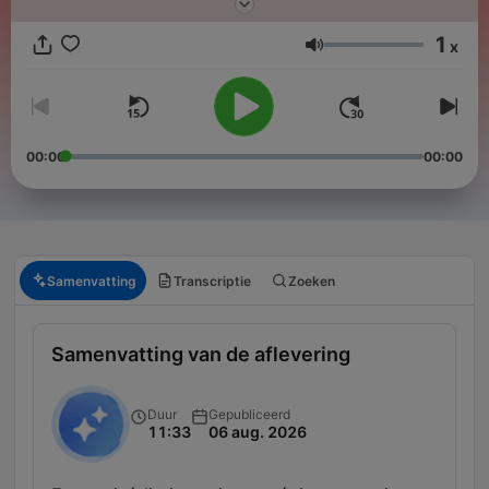
l’abonnement "Hondelatte raconte Premium". Pour en savoir
plus, rendez-vous sur votre application Apple podcasts.
1
x
Volume
00:00
00:00
Samenvatting
Transcriptie
Zoeken
Samenvatting van de aflevering
Duur
Gepubliceerd
11:33
06 aug. 2026