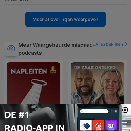
Meer afleveringen weergeven
Alles bekijken
Meer Waargebeurde misdaad-
podcasts
Napleiten
De zaak ontleed