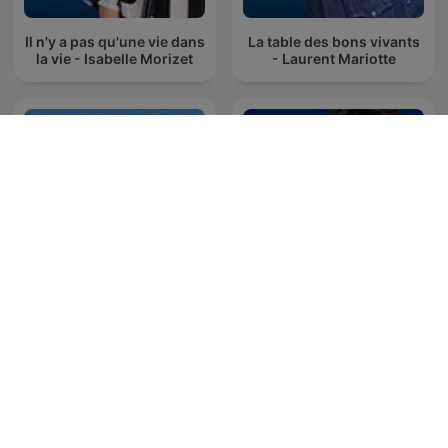
Il n'y a pas qu'une vie dans
La table des bons vivants
la vie - Isabelle Morizet
- Laurent Mariotte
La session de rattrapage,
Les canulars d'Anne
Jean-Luc Lemoine
Roumanoff
s’amuse de la télé