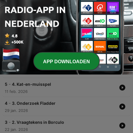
00:00
00:00
Afleveringen
-
7
6. De uitspraak
16 apr. 2026
APP DOWNLOADEN
-
6
5. Sextorture
26 feb. 2026
-
5
4. Kat-en-muisspel
11 feb. 2026
-
4
3. Onderzoek Fladder
29 jan. 2026
-
3
2. Vraagtekens in Borculo
22 jan. 2026