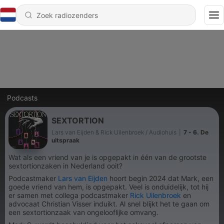
Podcasts
SEXTORTION
Lars van Eijden & Rick Uilenbroek / Audiohuis
|
7 - 6. De
uitspraak
Wat als een vriend van je is opgepakt in één van de grootste
sextortionzaken in Nederland ooit?
Podcastmaker
Lars van Eijden
hoort begin 2024 dat Mark, een
goede vriend van hem, is opgepakt. Veel is onduidelijk, tot hij
er samen met collega podcastmaker
Rick Uilenbroek
en
advocaat Christian Visser induikt. Al snel blijkt het te gaan om
een sextortionzaak van ongelooflijke omvang.