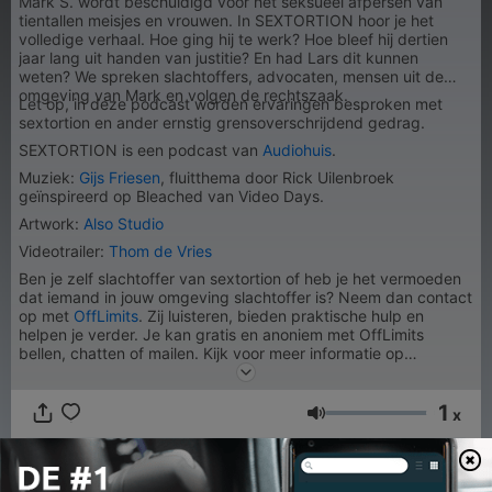
Mark S. wordt beschuldigd voor het seksueel afpersen van
tientallen meisjes en vrouwen. In SEXTORTION hoor je het
volledige verhaal. Hoe ging hij te werk? Hoe bleef hij dertien
jaar lang uit handen van justitie? En had Lars dit kunnen
weten? We spreken slachtoffers, advocaten, mensen uit de
omgeving van Mark en volgen de rechtszaak.
Let op, in deze podcast worden ervaringen besproken met
sextortion en ander ernstig grensoverschrijdend gedrag.
SEXTORTION is een podcast van
Audiohuis
.
Muziek:
Gijs Friesen
, fluitthema door Rick Uilenbroek
geïnspireerd op Bleached van Video Days.
Artwork:
Also Studio
Videotrailer:
Thom de Vries
Ben je zelf slachtoffer van sextortion of heb je het vermoeden
dat iemand in jouw omgeving slachtoffer is? Neem dan contact
op met
OffLimits
. Zij luisteren, bieden praktische hulp en
helpen je verder. Je kan gratis en anoniem met OffLimits
bellen, chatten of mailen. Kijk voor meer informatie op
offlimits.nl.
1
x
Volume