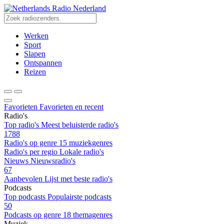
Radio Nederland
Werken
Sport
Slapen
Ontspannen
Reizen
Favorieten
Favorieten en recent
Radio's
Top radio's
Meest beluisterde radio's
1788
Radio's op genre
15 muziekgenres
Radio's per regio
Lokale radio's
Nieuws
Nieuwsradio's
67
Aanbevolen
Lijst met beste radio's
Podcasts
Top podcasts
Populairste podcasts
50
Podcasts op genre
18 themagenres
Muziek