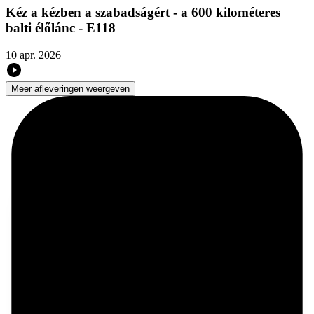
Kéz a kézben a szabadságért - a 600 kilométeres
balti élőlánc - E118
10 apr. 2026
Meer afleveringen weergeven