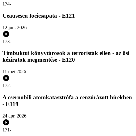
174
-
Ceausescu focicsapata - E121
12 jun. 2026
173
-
Timbuktui könyvtárosok a terroristák ellen - az ősi
kéziratok megmentése - E120
11 mei 2026
172
-
A csernobili atomkatasztrófa a cenzúrázott hírekben
- E119
24 apr. 2026
171
-