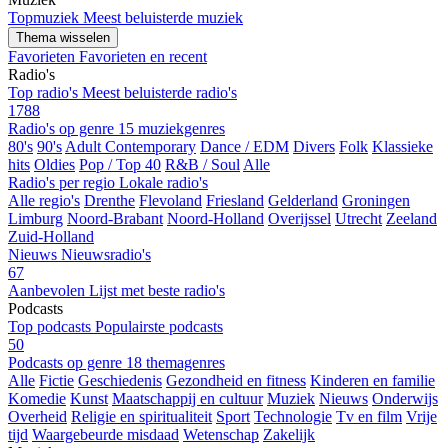
Topmuziek
Meest beluisterde muziek
Thema wisselen
Favorieten
Favorieten en recent
Radio's
Top radio's
Meest beluisterde radio's
1788
Radio's op genre
15 muziekgenres
80's
90's
Adult Contemporary
Dance / EDM
Divers
Folk
Klassieke
hits
Oldies
Pop / Top 40
R&B / Soul
Alle
Radio's per regio
Lokale radio's
Alle regio's
Drenthe
Flevoland
Friesland
Gelderland
Groningen
Limburg
Noord-Brabant
Noord-Holland
Overijssel
Utrecht
Zeeland
Zuid-Holland
Nieuws
Nieuwsradio's
67
Aanbevolen
Lijst met beste radio's
Podcasts
Top podcasts
Populairste podcasts
50
Podcasts op genre
18 themagenres
Alle
Fictie
Geschiedenis
Gezondheid en fitness
Kinderen en familie
Komedie
Kunst
Maatschappij en cultuur
Muziek
Nieuws
Onderwijs
Overheid
Religie en spiritualiteit
Sport
Technologie
Tv en film
Vrije
tijd
Waargebeurde misdaad
Wetenschap
Zakelijk