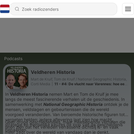
Podcasts
Veldheren Historia
Mart de Kruif, Tom de Kruif / National Geographic Historia,
Corti Media
|
11 - #4: De vlucht naar Varennes: hoe een
Franse koning nét niet ontsnapte
In
Veldheren Historia
nemen Mart en Tom de Kruif je mee
langs de meest fascinerende verhalen uit de geschiedenis. In
samenwerking met
National Geographic Historia
ontdek je de
mensen, veldslagen en gebeurtenissen die de wereld
voorgoed veranderden. Van beroemde historische figuren tot
vergeten helden: iedere aflevering laat zien hoe macht,
Geen droge geschiedenisles, maar meeslepende verhalen die
strategie en menselijke keuzes de loop van de geschiedenis
laten zien dat het verleden verrassend dichtbij is- en vaak
bepaalden.
meer zegt over de wereld van vandaag dan je denkt.