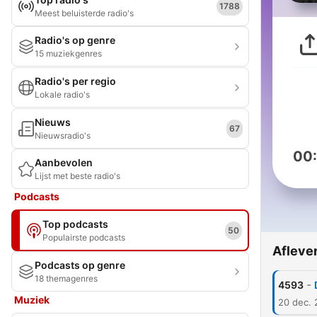
1788
Meest beluisterde radio's
Radio's op genre
15 muziekgenres
Radio's per regio
Lokale radio's
Nieuws
67
Nieuwsradio's
00
Aanbevolen
Lijst met beste radio's
Podcasts
Top podcasts
50
Populairste podcasts
Afleve
Podcasts op genre
18 themagenres
-
4593
Muziek
20 dec.