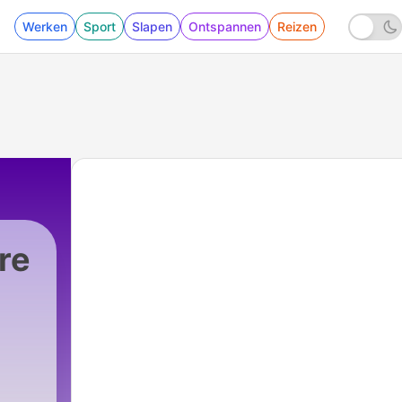
Werken
Sport
Slapen
Ontspannen
Reizen
re
93 - Des idées de cadeaux : Florence Foresti, P