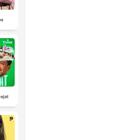
es
ejat