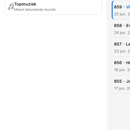
Topmuziek
-
859
V
Meest beluisterde muziek
25 jun. 
-
858
E
24 jun. 
-
857
L
23 jun. 
-
856
H
18 jun. 
-
855
J
17 jun. 