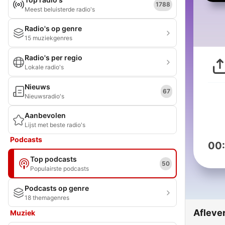
1788
Meest beluisterde radio's
Radio's op genre
15 muziekgenres
Radio's per regio
Lokale radio's
Nieuws
67
Nieuwsradio's
Aanbevolen
Lijst met beste radio's
Podcasts
00
Top podcasts
50
Populairste podcasts
Podcasts op genre
18 themagenres
Afleve
Muziek