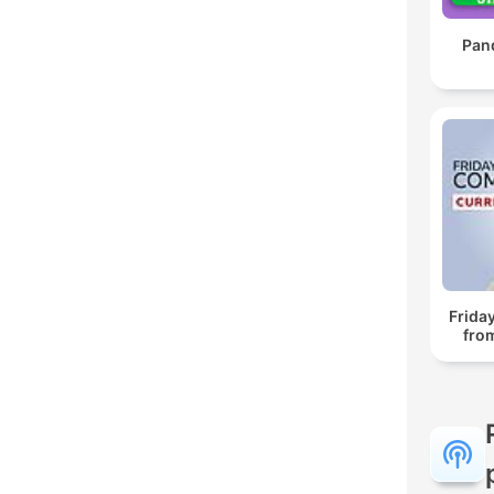
Pan
Frida
fro