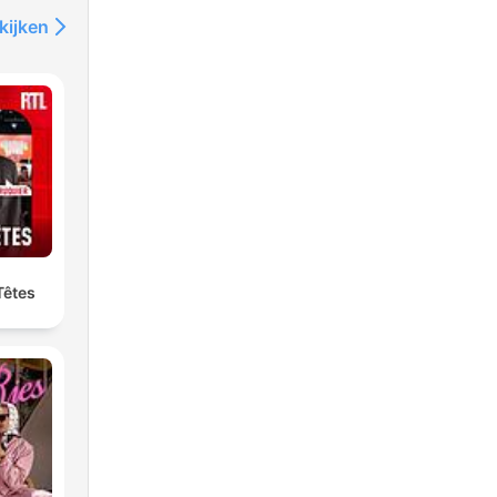
kijken
Têtes