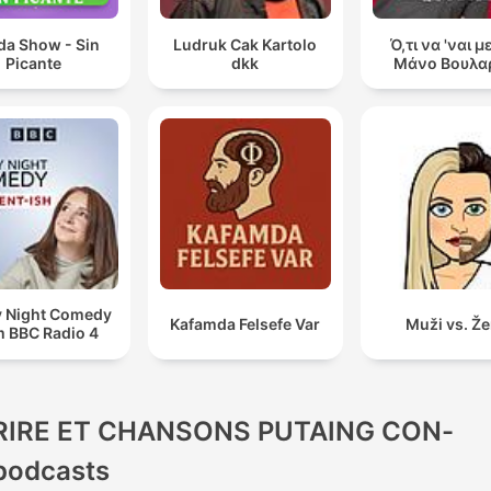
da Show - Sin
Ludruk Cak Kartolo
Ό,τι να 'ναι μ
Picante
dkk
Μάνο Βουλα
y Night Comedy
Kafamda Felsefe Var
Muži vs. Ž
m BBC Radio 4
RIRE ET CHANSONS PUTAING CON-
podcasts