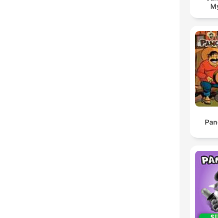
My
Pan