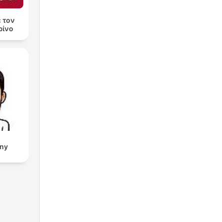
ε τον
ρίνο
eny