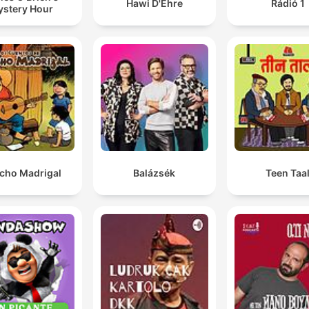
Hawi D'Ehre
Rádió 1
stery Hour
cho Madrigal
Balázsék
Teen Taa