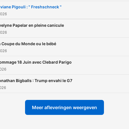
iviane Pigouli : " Freshschneck "
2026
velyne Papelar en pleine canicule
2026
a Coupe du Monde ou le bébé
2026
ommage 18 Juin avec Clebard Parigo
2026
onathan Bigballs : Trump envahi le G7
2026
Meer afleveringen weergeven