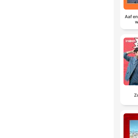
Aaf en
w
Z