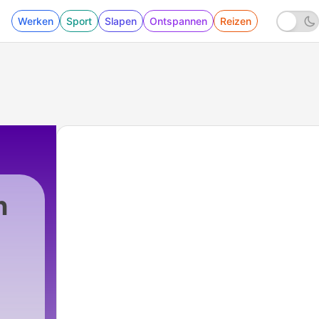
Werken
Sport
Slapen
Ontspannen
Reizen
n
|
859 - Viviane Pigouli : " Freshschneck "