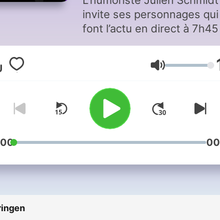
L’humoriste Julien Schmidt
invite ses personnages qui
font l’actu en direct à 7h45
9h45
Volume
:00
00
ringen