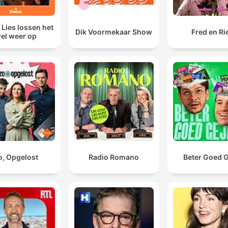
 Lies lossen het
Dik Voormekaar Show
Fred en Ri
el weer op
o, Opgelost
Radio Romano
Beter Goed G