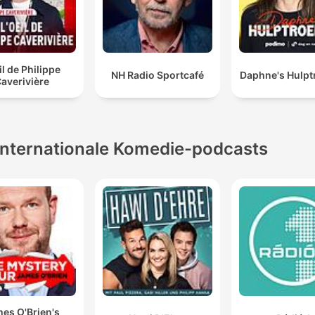
il de Philippe
NH Radio Sportcafé
Daphne's Hulpt
averivière
Internationale Komedie-podcasts
es O'Brien's