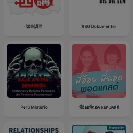
講東講西
RSG Dokumentêr
Perú Misterio
พี่อ้อยพี่ฉอด พอดแคสต์