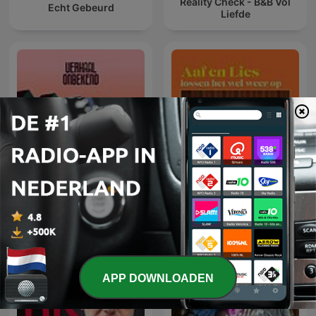
Reality Check - B&B Vol
Echt Gebeurd
Liefde
Aaf en Lies lossen het wel
Verhaal Onbekend
weer op
APP DOWNLOADEN