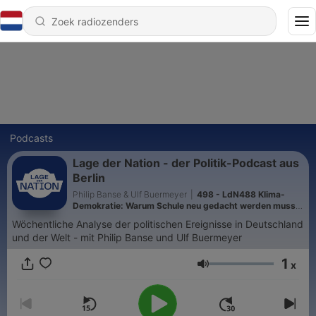
Podcasts
Lage der Nation - der Politik-Podcast aus
Berlin
Philip Banse & Ulf Buermeyer
|
498 - LdN488 Klima-
Demokratie: Warum Schule neu gedacht werden muss
(Inga Feuser, Teachers for Future) - Teil 1
Wöchentliche Analyse der politischen Ereignisse in Deutschland
und der Welt - mit Philip Banse und Ulf Buermeyer
1
x
Volume