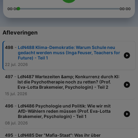
00:00
00:00
Afleveringen
-
498
LdN488 Klima-Demokratie: Warum Schule neu
gedacht werden muss (Inga Feuser, Teachers for
Future) - Teil 1
22 jul. 2026
-
497
LdN487 Wartezeiten &amp; Konkurrenz durch KI:
Ist die Psychotherapie noch zu retten? (Prof.
Eva-Lotta Brakemeier, Psychologin) - Teil 2
15 jul. 2026
-
496
LdN486 Psychologie und Politik: Wie wir mit
AfD-Wählern reden müssen (Prof. Eva-Lotta
Brakemeier, Psychologin) - Teil 1
08 jul. 2026
-
495
LdN485 Der "Mafia-Staat": Was ihr über