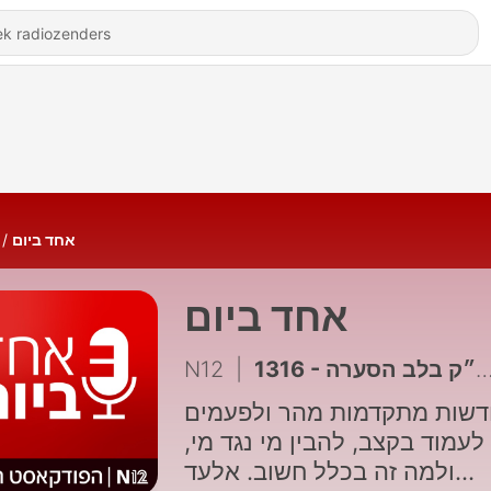
אחד ביום
אחד ביום
N12
|
1316 - איפא״ק בלב הסערה
שות מתקדמות מהר ולפעמים
לעמוד בקצב, להבין מי נגד מי
ולמה זה בכלל חשוב. אלעד