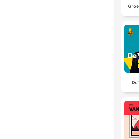
Groet
De 