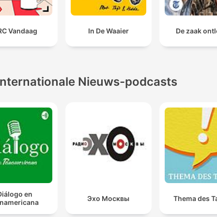
RC Vandaag
In De Waaier
De zaak ont
Internationale Nieuws-podcasts
Diálogo en
Эхо Москвы
Thema des T
namericana