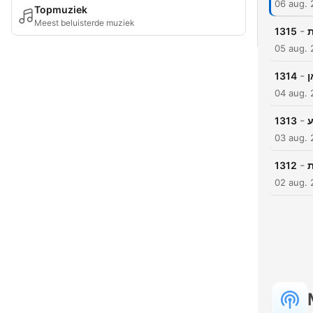
06 aug.
Topmuziek
Meest beluisterde muziek
-
1315
ת
05 aug.
-
1314
ן
04 aug.
-
1313
ע
03 aug.
-
1312
02 aug.