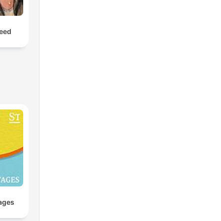
leed
ages