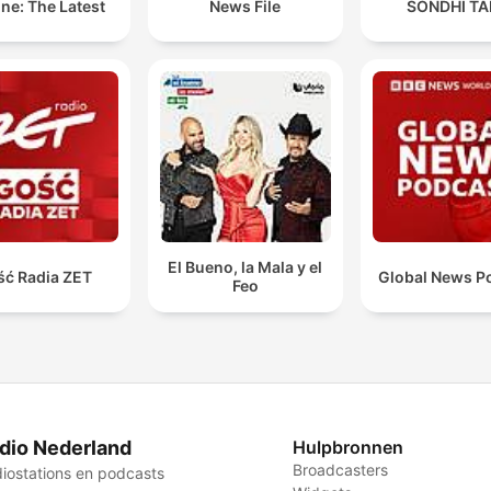
ne: The Latest
News File
SONDHI TA
El Bueno, la Mala y el
ść Radia ZET
Global News P
Feo
dio Nederland
Hulpbronnen
Broadcasters
iostations en podcasts