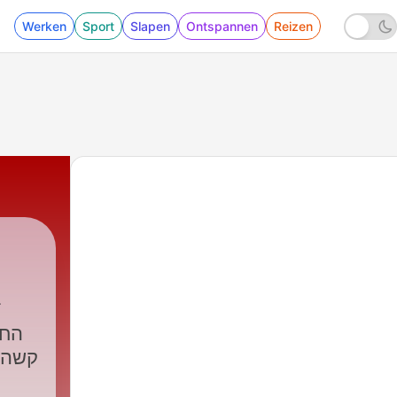
Werken
Sport
Slapen
Ontspannen
Reizen
החד
קשה ,