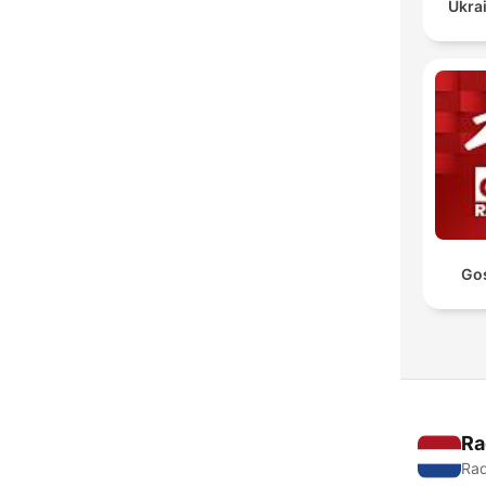
Ukrai
Go
Ra
Rad