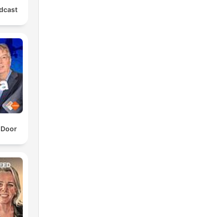
dcast
 Door