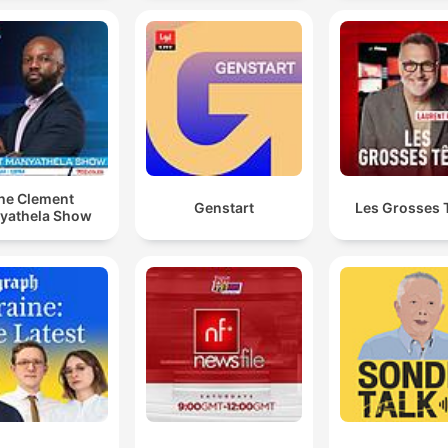
he Clement
Genstart
Les Grosses 
yathela Show