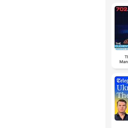
T
Man