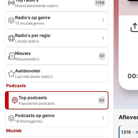
1788
Meest beluisterde radio's
Radio's op genre
15 muziekgenres
Radio's per regio
Lokale radio's
Nieuws
67
Nieuwsradio's
Aanbevolen
00
Lijst met beste radio's
Podcasts
Top podcasts
50
Populairste podcasts
Podcasts op genre
Afleve
18 themagenres
Muziek
-
1316
ה