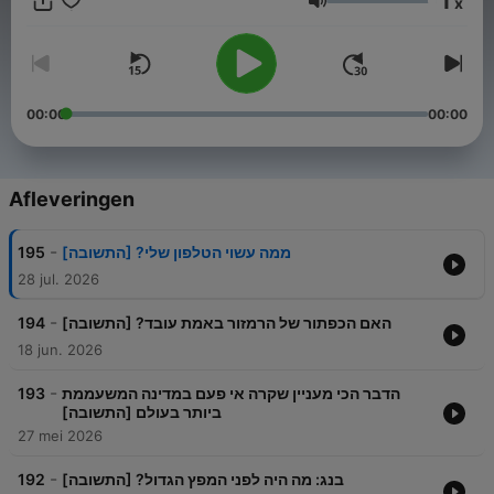
1
x
www.patreon.com/fishlandpodcast
Volume
לחצו כאן
לעוד פודקאסטים של ״רשת עושים היסטוריה״
.
לכל הפרקים ולעדכונים על אירועים של דורון:
www.doronfishler.com
00:00
00:00
הפודקאסט נערך ע״י - שלי נוי
Afleveringen
-
195
ממה עשוי הטלפון שלי? [התשובה]
28 jul. 2026
-
194
האם הכפתור של הרמזור באמת עובד? [התשובה]
18 jun. 2026
-
193
הדבר הכי מעניין שקרה אי פעם במדינה המשעממת
ביותר בעולם [התשובה]
27 mei 2026
-
192
בנג: מה היה לפני המפץ הגדול? [התשובה]