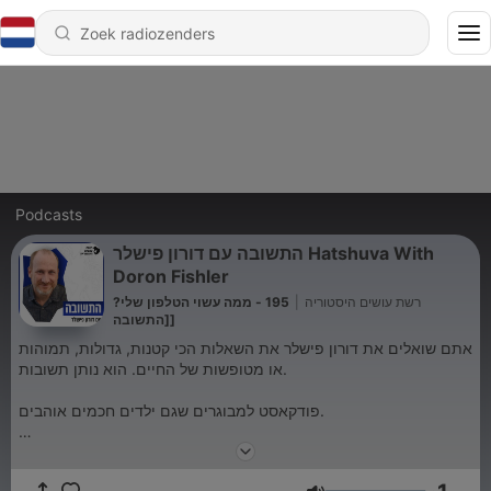
Podcasts
התשובה עם דורון פישלר Hatshuva With
Doron Fishler
195 - ממה עשוי הטלפון שלי?
|
רשת עושים היסטוריה
[התשובה]
אתם שואלים את דורון פישלר את השאלות הכי קטנות, גדולות, תמוהות
או מטופשות של החיים. הוא נותן תשובות.
פודקאסט למבוגרים שגם ילדים חכמים אוהבים.
הירשמו לפישלנד, הפטריאון של "התשובה", כדי לקבל את כל הפרקים
יום לפני כולם וללא פרסומות: