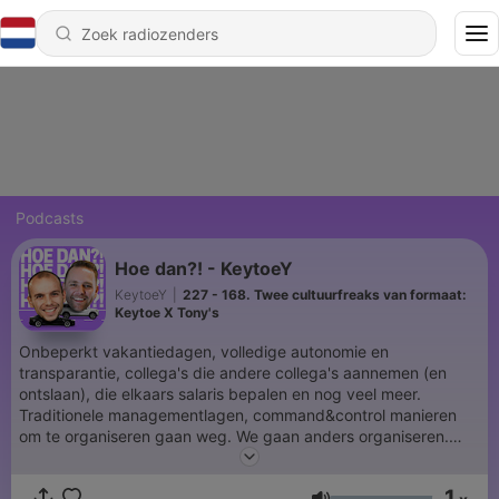
Podcasts
Hoe dan?! - KeytoeY
KeytoeY
|
227 - 168. Twee cultuurfreaks van formaat:
Keytoe X Tony's
Onbeperkt vakantiedagen, volledige autonomie en
transparantie, collega's die andere collega's aannemen (en
ontslaan), die elkaars salaris bepalen en nog veel meer.
Traditionele managementlagen, command&control manieren
om te organiseren gaan weg. We gaan anders organiseren.
Maar hoe dan? Wij willen je helpen vanuit onze ervaring bij
Keytoe, hoe je een organisatie krijgt waar collega's kunnen
1