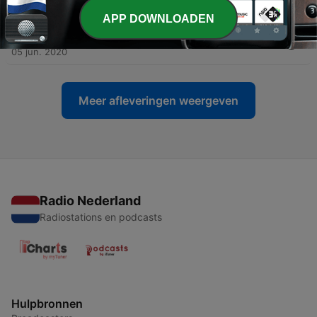
30 okt. 2020
APP DOWNLOADEN
-
204
164. KeytoeAcademy
05 jun. 2020
Meer afleveringen weergeven
Radio Nederland
Radiostations en podcasts
Hulpbronnen