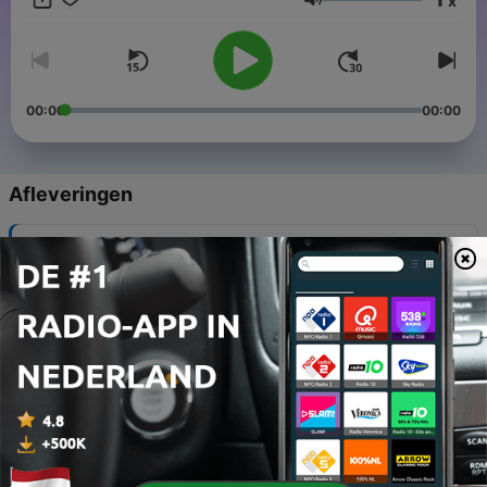
x
floreren. Ced en Len maakten de reeks tot #167. Wij, de
Volume
collega’s, vanaf #168. We gaan in op diverse thema’s die Ced
en Len ook aanraakten en onderzoeken zelf en met gastwat
werkt en wat niet werkt.
00:00
00:00
Afleveringen
-
227
168. Twee cultuurfreaks van formaat: Keytoe X
Tony's
13 jul. 2021
-
207
167. Laatste Len en Ced
27 nov. 2020
-
206
166. Ced en Len theatervoorstelling
25 nov. 2020
-
205
165. Bezit en Recap