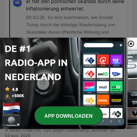
er hat den politischen Skandal durch seine
Inflationierung entwertet.
00:42:28 · Es wird beschrieben, wie Donald
Trump durch die ständige Wiederholung von
Skandalen deren öffentliche Wirkung und
Empörungswert reduziert hat.
Afleveringen
-
262
Zu Gast bei GGG: MAG #27 Keine Steuern für
Trump?, Von Democrat zu Socialist, Hollywood
ohne Frauen?, 100.000$ Tweets!
In dieser Folge von 'Make America Good Again' diskutieren Ricardia Bramley und Katja Guttenberg aktuelle US-Schlagzeilen, darunter die Nominierung von Todd Blanche zum Justizminister sowie die politische Radikalisierung innerhalb der US-Demokraten durch Gruppen wie die DSA. Zudem werden kuriose 'Only in America'-Geschichten über eine Boa Constrictor im Unterricht und einen Waschbären in Seattle präsentiert. Darüber hinaus thematisieren die Podcaster die Repräsentation von Minderheiten und Ästhetik im Film, wobei sie den Bechdel-Test kritisch hinterfragen. Abschließend wird die mediale Strategie von Donald Trump bezüglich 'Truth Social' sowie die zunehmende Kommerzialisierung politischer Ereignisse besprochen.
06 aug. 2026
-
261
#169 GYSI GEGEN GUTTENBERG: Sommer statt
APP DOWNLOADEN
Politik. Zwischen Rückzug, Reisen und
Erinnerungen
In dieser Folge von 'Gysi gegen Guttenberg' tauschen sich die Moderatoren auf eine sehr persönliche Weise über den Sommer aus. Sie beantworten Fragen der Zuhörer zu Themen wie sommerlichen Bildern, Reiseerlebnissen in Grönland oder den USA sowie persönlichen Erinnerungen an Gerüche und Musik. Anschließend folgt eine Blitzrunde über sommerliche Vorlieben, von Getränken und Landschaften bis hin zu Lieblingsessen und Gerüchen. Die Episode endet mit einem Ausblick auf kommende Live-Termine im Herbst und Winter sowie Informationen zu Kontaktmöglichkeiten für die Hörer.
04 aug. 2026