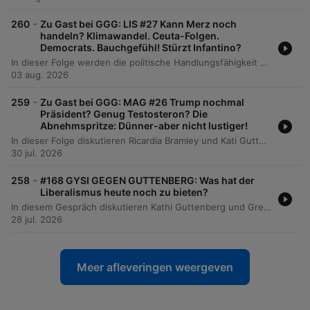
-
260
Zu Gast bei GGG: LIS #27 Kann Merz noch
handeln? Klimawandel. Ceuta-Folgen.
Democrats. Bauchgefühl! Stürzt Infantino?
In dieser Folge werden die politische Handlungsfähigkeit von Friedrich Merz nach Regierungsveränderungen sowie die zunehmende Gefährdung Europas durch den Klimawandel und die Notwendigkeit internationaler Koalitionen thematisiert. Zudem wird die aktuelle Lage in den USA analysiert, von der Migrationskrise an Ceuta bis hin zu potenziellen Präsidentschaftskandidaten für 2028. Darüber hinaus beleuchtet der Podcast die Senatsanhörung von Dr. Anthony Fauci und die Spannung zwischen Datenfixierung und Intuition. Abschließend werden die Machtkämpfe innerhalb der FIFA unter Gianni Infantino sowie ein Nachruf auf den italienischen Fußballer Franco Baresi behandelt.
03 aug. 2026
-
259
Zu Gast bei GGG: MAG #26 Trump nochmal
Präsident? Genug Testosteron? Die
Abnehmspritze: Dünner-aber nicht lustiger!
In dieser Folge diskutieren Ricardia Bramley und Kati Guttenberg über den Trend des 'Looksmaxing' und die zunehmende körperliche Selbstoptimierung. Sie beleuchten dabei die kulturellen Unterschiede zwischen der US-amerikanischen Eigenverantwortung und dem europäischen Solidarsystem sowie Phänomene wie Biohacking, extreme chirurgische Eingriffe und den Markt für Nahrungsergänzungsmittel. Zudem thematisieren sie politische Ereignisse wie das White House Correspondents' Dinner, die Debatte um Testosteron-Shots im US-Militär und kuriose 'Only in America'-Momente. Die Episode schließt mit Medienempfehlungen zur biologischen Verjüngung und einer Verabschiedung in die Sommerpause.
30 jul. 2026
-
258
#168 GYSI GEGEN GUTTENBERG: Was hat der
Liberalismus heute noch zu bieten?
In diesem Gespräch diskutieren Kathi Guttenberg und Gregor Gysi über die verschiedenen Flügel des Liberalismus in Deutschland, die aktuelle Lage der FDP sowie die Notwendigkeit, die soziale Marktwirtschaft und die politische Mitte zu schützen. Dabei thematisieren sie insbesondere die Steuergerechtigkeit zwischen Top-Verdienern und dem Mittelstand. Die Diskussion erweitert sich auf gesellschaftliche Spannungsfelder wie die Reform der Schenkungssteuer, die Bedeutung von Toleranz im politischen Diskurs sowie die Rolle des Bundesverfassungsgerichts. Abschließend werden Themen wie die Einführung eines sozialen Pflichtjahres anstelle der Wehrpflicht sowie zukünftige Podcast-Projekte und Live-Termine besprochen.
28 jul. 2026
Meer afleveringen weergeven