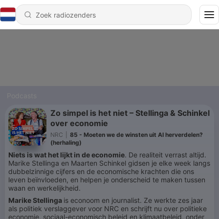
Podcasts
Zo simpel is het niet – Stellinga & Schinkel
over economie
NRC
|
85 - Moeten we de winsten uit AI herverdelen?
(herhaling)
Niets is wat het lijkt in de economie
. De realiteit verrast altijd.
Marike Stellinga en Maarten Schinkel gidsen je elke week langs
dubbelzinnige cijfers en de economische krachten die ons
leven beïnvloeden, en helpen je onderscheid te maken tussen
waan en werkelijkheid.
Marike Stellinga
is econoom en journalist. Ze werkte zes jaar
als politiek verslaggever voor NRC en schrijft nu over politieke
economie, sociaal-economisch beleid en klimaatbeleid, onder