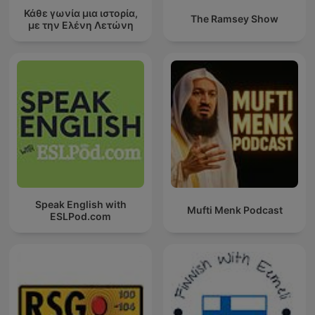
Κάθε γωνία μια ιστορία,
The Ramsey Show
με την Ελένη Λετώνη
Speak English with
Mufti Menk Podcast
ESLPod.com