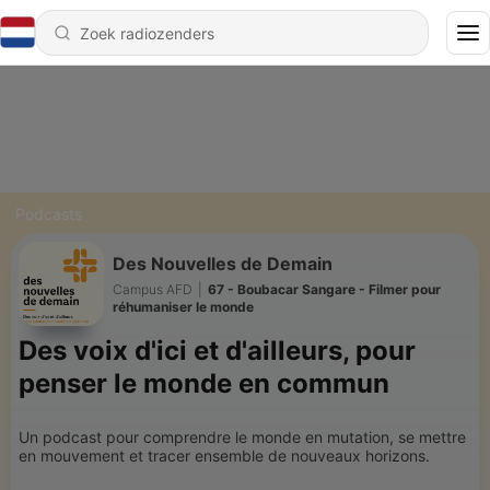
Podcasts
Des Nouvelles de Demain
Campus AFD
|
67 - Boubacar Sangare - Filmer pour
réhumaniser le monde
Des voix d'ici et d'ailleurs, pour
penser le monde en commun
Un podcast pour comprendre le monde en mutation, se mettre
en mouvement et tracer ensemble de nouveaux horizons.