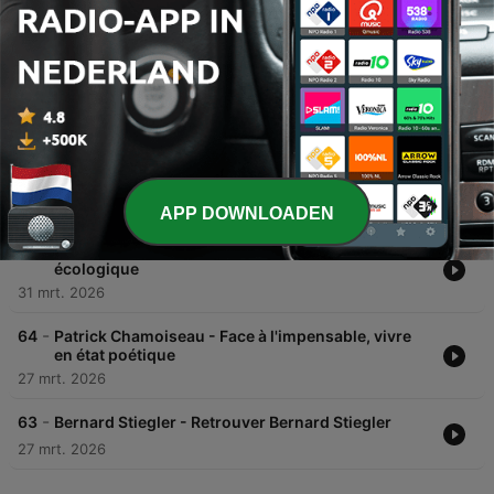
Afleveringen
-
67
Boubacar Sangare - Filmer pour réhumaniser le
monde
01 apr. 2026
-
66
Philippe Descola - Chaque humain sur terre
compose son monde
02 apr. 2026
APP DOWNLOADEN
-
65
Sophie Swaton - Transition intérieure et transition
écologique
31 mrt. 2026
-
64
Patrick Chamoiseau - Face à l'impensable, vivre
en état poétique
27 mrt. 2026
-
63
Bernard Stiegler - Retrouver Bernard Stiegler
27 mrt. 2026